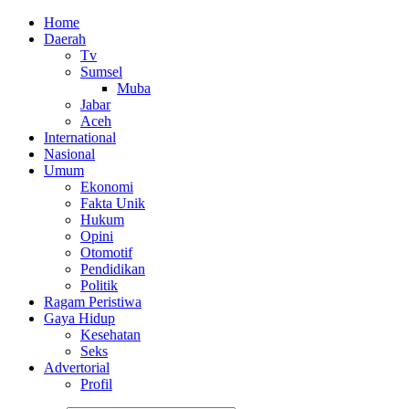
Home
Daerah
Tv
Sumsel
Muba
Jabar
Aceh
International
Nasional
Umum
Ekonomi
Fakta Unik
Hukum
Opini
Otomotif
Pendidikan
Politik
Ragam Peristiwa
Gaya Hidup
Kesehatan
Seks
Advertorial
Profil