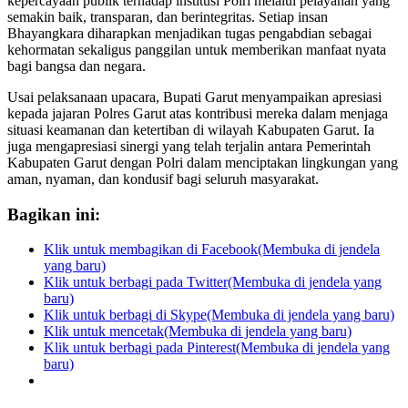
kepercayaan publik terhadap institusi Polri melalui pelayanan yang
semakin baik, transparan, dan berintegritas. Setiap insan
Bhayangkara diharapkan menjadikan tugas pengabdian sebagai
kehormatan sekaligus panggilan untuk memberikan manfaat nyata
bagi bangsa dan negara.
Usai pelaksanaan upacara, Bupati Garut menyampaikan apresiasi
kepada jajaran Polres Garut atas kontribusi mereka dalam menjaga
situasi keamanan dan ketertiban di wilayah Kabupaten Garut. Ia
juga mengapresiasi sinergi yang telah terjalin antara Pemerintah
Kabupaten Garut dengan Polri dalam menciptakan lingkungan yang
aman, nyaman, dan kondusif bagi seluruh masyarakat.
Bagikan ini:
Klik untuk membagikan di Facebook(Membuka di jendela
yang baru)
Klik untuk berbagi pada Twitter(Membuka di jendela yang
baru)
Klik untuk berbagi di Skype(Membuka di jendela yang baru)
Klik untuk mencetak(Membuka di jendela yang baru)
Klik untuk berbagi pada Pinterest(Membuka di jendela yang
baru)