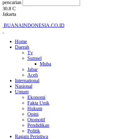
pencarian
30.8
C
Jakarta
BUANAINDONESIA.CO.ID
Home
Daerah
Tv
Sumsel
Muba
Jabar
Aceh
International
Nasional
Umum
Ekonomi
Fakta Unik
Hukum
Opini
Otomotif
Pendidikan
Politik
Ragam Peristiwa