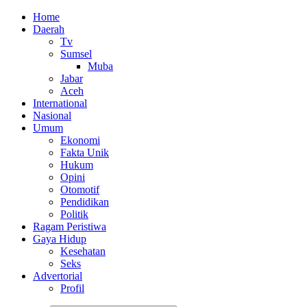
Home
Daerah
Tv
Sumsel
Muba
Jabar
Aceh
International
Nasional
Umum
Ekonomi
Fakta Unik
Hukum
Opini
Otomotif
Pendidikan
Politik
Ragam Peristiwa
Gaya Hidup
Kesehatan
Seks
Advertorial
Profil