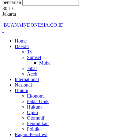
pencarian
30.1
C
Jakarta
BUANAINDONESIA.CO.ID
Home
Daerah
Tv
Sumsel
Muba
Jabar
Aceh
International
Nasional
Umum
Ekonomi
Fakta Unik
Hukum
Opini
Otomotif
Pendidikan
Politik
Ragam Peristiwa