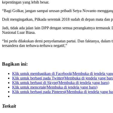
kepentingan yang lebih besar.
“Bagi Golkar, jangan sampai urusan pribadi Setya Novanto menggangg
Doli mengingatkan, Pilkada serentak 2018 sudah di depan mata dan per
Jadi, tidak ada jalan lain DPP dengan semua perangkatnya terma
Nasional Luar Biasa.
“Ini perlu dilakukan demi penyelamatan partai. Dan faktanya, dalam ti
tersandera dan terbawa-terbawa negatif,”
Bagikan ini:
Klik untuk membagikan di Facebook(Membuka di jendela yang
Klik untuk berbagi pada Twitter(Membuka di jendela yang bar
Klik untuk berbagi di Skype(Membuka di jendela yang baru)
Klik untuk mencetak(Membuka di jendela yang baru)
Klik untuk berbagi pada Pinterest(Membuka di jendela yang ba
Terkait