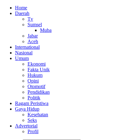
Home
Daerah
Tv
Sumsel
Muba
Jabar
Aceh
International
Nasional
Umum
Ekonomi
Fakta Unik
Hukum
Opini
Otomotif
Pendidikan
Politik
Ragam Peristiwa
Gaya Hidup
Kesehatan
Seks
Advertorial
Profil