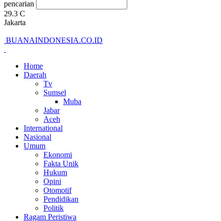
pencarian
29.3
C
Jakarta
BUANAINDONESIA.CO.ID
Home
Daerah
Tv
Sumsel
Muba
Jabar
Aceh
International
Nasional
Umum
Ekonomi
Fakta Unik
Hukum
Opini
Otomotif
Pendidikan
Politik
Ragam Peristiwa