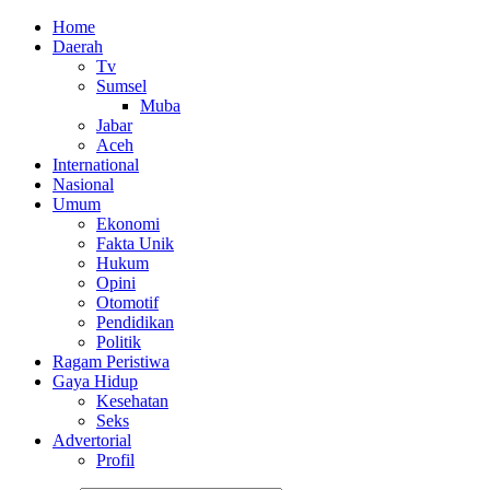
Home
Daerah
Tv
Sumsel
Muba
Jabar
Aceh
International
Nasional
Umum
Ekonomi
Fakta Unik
Hukum
Opini
Otomotif
Pendidikan
Politik
Ragam Peristiwa
Gaya Hidup
Kesehatan
Seks
Advertorial
Profil