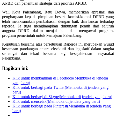
APBD dan penentuan strategis dari prioritas APBD.
Wali Kota Palembang, Ratu Dewa, memberikan apresiasi dan
penghargaan kepada pimpinan beserta komisi-komisi DPRD yang
telah melaksanakan pembahasan dengan baik dan lancar terhadap
raperda. Ia juga mengharapkan dukungan penuh dari seluruh
anggota DPRD dalam menjalankan dan mengawal program-
program pemerintah untuk kemajuan Palembang.
Keputusan bersama atas persetujuan Raperda ini merupakan wujud
kesamaan pandangan antara eksekutif dan legislatif dalam rangka
semangat dan tekad bersama bagi kesejahteraan masyarakat
Palembang.
Bagikan ini:
Klik untuk membagikan di Facebook(Membuka di jendela
yang baru)
Klik untuk berbagi pada Twitter(Membuka di jendela yang
baru)
Klik untuk berbagi di Skype(Membuka di jendela yang baru)
Klik untuk mencetak(Membuka di jendela yang baru)
Klik untuk berbagi pada Pinterest(Membuka di jendela yang
baru)