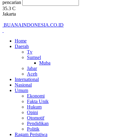
pencarian
35.3
C
Jakarta
BUANAINDONESIA.CO.ID
Home
Daerah
Tv
Sumsel
Muba
Jabar
Aceh
International
Nasional
Umum
Ekonomi
Fakta Unik
Hukum
Opini
Otomotif
Pendidikan
Politik
Ragam Peristiwa