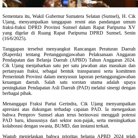
Sementara itu, Wakil Gubernur Sumatera Selatan (Sumsel), H. Cik
Ujang, menyampaikan tanggapan resmi atas pandangan umum
fraksi-fraksi DPRD Provinsi Sumsel dalam Rapat Paripurna XV
yang digelar di Ruang Rapat Paripurna DPRD Sumsel, Senin
(16/6/2025).
Tanggapan tersebut menyangkut Rancangan Peraturan Daerah
(Raperda) tentang Pertanggungjawaban Pelaksanaan Anggaran
Pendapatan dan Belanja Daerah (APBD) Tahun Anggaran 2024.
Cik Ujang menjabarkan satu per satu jawaban atas masukan dan
pertanyaan fraksi, sebagai bentuk transparansi serta komitmen
Pemerintah Provinsi dalam menyusun laporan pertanggungjawaban
keuangan daerah. Salah satu sorotan utama adalah upaya
peningkatan Pendapatan Asli Daerah (PAD) melalui sinergi dengan
berbagai pihak.
Menanggapi Fraksi Partai Gerindra, Cik Ujang menyampaikan
apresiasi atas dukungan terhadap capaian PAD. Ia menegaskan
bahwa Pemprov Sumsel akan terus berinovasi menggali potensi
PAD baru, khususnya dari sektor non-pajak, serta meningkatkan
kolaborasi dengan swasta, BUMD, dan instansi terkait.
Wagub menjelaskan bahwa prioritas belanja APBD 2024 telah