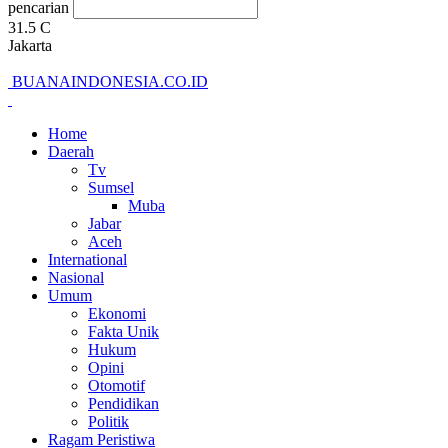
pencarian
31.5
C
Jakarta
BUANAINDONESIA.CO.ID
Home
Daerah
Tv
Sumsel
Muba
Jabar
Aceh
International
Nasional
Umum
Ekonomi
Fakta Unik
Hukum
Opini
Otomotif
Pendidikan
Politik
Ragam Peristiwa