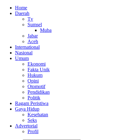
Home
Daerah
Tv
Sumsel
Muba
Jabar
Aceh
International
Nasional
Umum
Ekonomi
Fakta Unik
Hukum
Opini
Otomotif
Pendidikan
Politik
Ragam Peristiwa
Gaya Hidup
Kesehatan
Seks
Advertorial
Profil