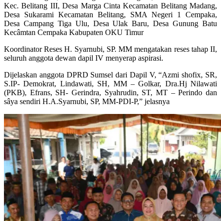
Kec. Belitang III, Desa Marga Cinta Kecamatan Belitang Madang,
Desa Sukarami Kecamatan Belitang, SMA Negeri 1 Cempaka,
Desa Campang Tiga Ulu, Desa Ulak Baru, Desa Gunung Batu
Kecâmtan Cempaka Kabupaten OKU Timur
Koordinator Reses H. Syarnubi, SP. MM mengatakan reses tahap II,
seluruh anggota dewan dapil IV menyerap aspirasi.
Dijelaskan anggota DPRD Sumsel dari Dapil V, “Azmi shofix, SR,
S.IP- Demokrat, Lindawati, SH, MM – Golkar, Dra.Hj Nilawati
(PKB), Efrans, SH- Gerindra, Syahrudin, ST, MT – Perindo dan
sâya sendiri H.A.Syarnubi, SP, MM-PDI-P,” jelasnya