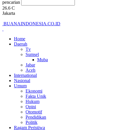
pencarian
26.6
C
Jakarta
BUANAINDONESIA.CO.ID
Home
Daerah
Tv
Sumsel
Muba
Jabar
Aceh
International
Nasional
Umum
Ekonomi
Fakta Unik
Hukum
Opini
Otomotif
Pendidikan
Politik
Ragam Peristiwa