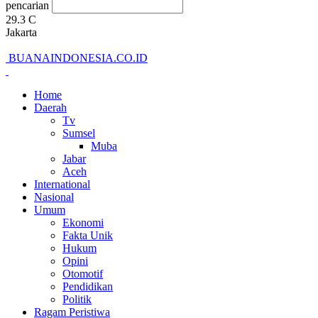
pencarian
29.3
C
Jakarta
BUANAINDONESIA.CO.ID
Home
Daerah
Tv
Sumsel
Muba
Jabar
Aceh
International
Nasional
Umum
Ekonomi
Fakta Unik
Hukum
Opini
Otomotif
Pendidikan
Politik
Ragam Peristiwa