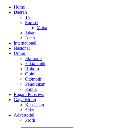
Home
Daerah
Tv
Sumsel
Muba
Jabar
Aceh
International
Nasional
Umum
Ekonomi
Fakta Unik
Hukum
Opini
Otomotif
Pendidikan
Politik
Ragam Peristiwa
Gaya Hidup
Kesehatan
Seks
Advertorial
Profil