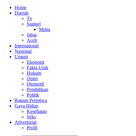
Home
Daerah
Tv
Sumsel
Muba
Jabar
Aceh
International
Nasional
Umum
Ekonomi
Fakta Unik
Hukum
Opini
Otomotif
Pendidikan
Politik
Ragam Peristiwa
Gaya Hidup
Kesehatan
Seks
Advertorial
Profil