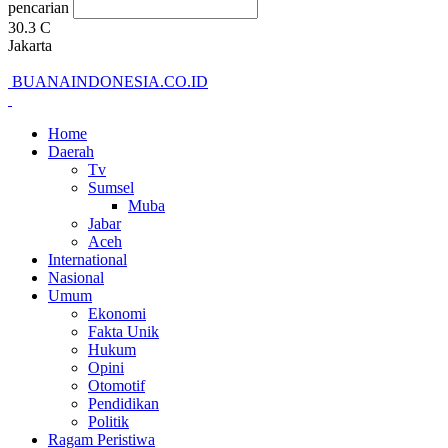
pencarian
30.3
C
Jakarta
BUANAINDONESIA.CO.ID
Home
Daerah
Tv
Sumsel
Muba
Jabar
Aceh
International
Nasional
Umum
Ekonomi
Fakta Unik
Hukum
Opini
Otomotif
Pendidikan
Politik
Ragam Peristiwa