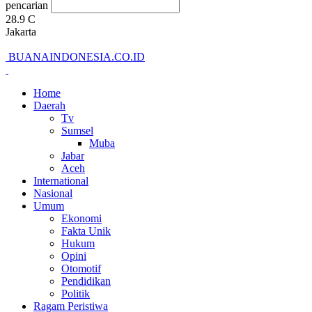
pencarian
28.9
C
Jakarta
BUANAINDONESIA.CO.ID
Home
Daerah
Tv
Sumsel
Muba
Jabar
Aceh
International
Nasional
Umum
Ekonomi
Fakta Unik
Hukum
Opini
Otomotif
Pendidikan
Politik
Ragam Peristiwa