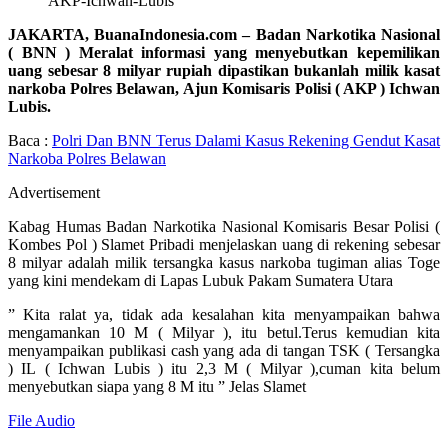
AKP-Ichwan-Lubis
JAKARTA, BuanaIndonesia.com – Badan Narkotika Nasional
( BNN ) Meralat informasi yang menyebutkan kepemilikan
uang sebesar 8 milyar rupiah dipastikan bukanlah milik kasat
narkoba Polres Belawan, Ajun Komisaris Polisi ( AKP ) Ichwan
Lubis.
Baca :
Polri Dan BNN Terus Dalami Kasus Rekening Gendut Kasat
Narkoba Polres Belawan
Advertisement
Kabag Humas Badan Narkotika Nasional Komisaris Besar Polisi (
Kombes Pol ) Slamet Pribadi menjelaskan uang di rekening sebesar
8 milyar adalah milik tersangka kasus narkoba tugiman alias Toge
yang kini mendekam di Lapas Lubuk Pakam Sumatera Utara
” Kita ralat ya, tidak ada kesalahan kita menyampaikan bahwa
mengamankan 10 M ( Milyar ), itu betul.Terus kemudian kita
menyampaikan publikasi cash yang ada di tangan TSK ( Tersangka
) IL ( Ichwan Lubis ) itu 2,3 M ( Milyar ),cuman kita belum
menyebutkan siapa yang 8 M itu ” Jelas Slamet
File Audio