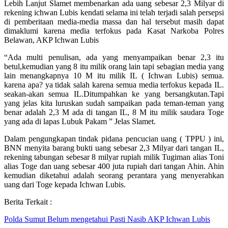
Lebih Lanjut Slamet membenarkan ada uang sebesar 2,3 Milyar di
rekening ichwan Lubis kendati selama ini telah terjadi salah persepsi
di pemberitaan media-media massa dan hal tersebut masih dapat
dimaklumi karena media terfokus pada Kasat Narkoba Polres
Belawan, AKP Ichwan Lubis
“Ada multi penulisan, ada yang menyampaikan benar 2,3 itu
betul,kemudian yang 8 itu milik orang lain tapi sebagian media yang
lain menangkapnya 10 M itu milik IL ( Ichwan Lubis) semua.
karena apa? ya tidak salah karena semua media terfokus kepada IL.
seakan-akan semua IL.Ditumpahkan ke yang bersangkutan.Tapi
yang jelas kita luruskan sudah sampaikan pada teman-teman yang
benar adalah 2,3 M ada di tangan IL, 8 M itu milik saudara Toge
yang ada di lapas Lubuk Pakam ” Jelas Slamet.
Dalam pengungkapan tindak pidana pencucian uang ( TPPU ) ini,
BNN menyita barang bukti uang sebesar 2,3 Milyar dari tangan IL,
rekening tabungan sebesar 8 milyar rupiah milik Tugiman alias Toni
alias Toge dan uang sebesar 400 juta rupiah dari tangan Ahin. Ahin
kemudian diketahui adalah seorang perantara yang menyerahkan
uang dari Toge kepada Ichwan Lubis.
Berita Terkait :
Polda Sumut Belum mengetahui Pasti Nasib AKP Ichwan Lubis