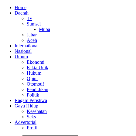
Home
Daerah
Tv
Sumsel
Muba
Jabar
Aceh
International
Nasional
Umum
Ekonomi
Fakta Unik
Hukum
Opini
Otomotif
Pendidikan
Politik
Ragam Peristiwa
Gaya Hidup
Kesehatan
Seks
Advertorial
Profil