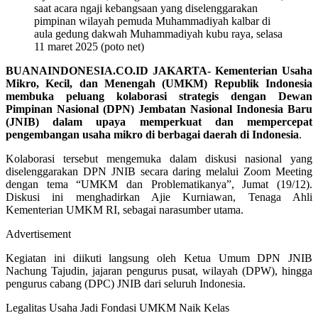
saat acara ngaji kebangsaan yang diselenggarakan
pimpinan wilayah pemuda Muhammadiyah kalbar di
aula gedung dakwah Muhammadiyah kubu raya, selasa
11 maret 2025 (poto net)
BUANAINDONESIA.CO.ID JAKARTA- Kementerian Usaha
Mikro, Kecil, dan Menengah (UMKM) Republik Indonesia
membuka peluang kolaborasi strategis dengan Dewan
Pimpinan Nasional (DPN) Jembatan Nasional Indonesia Baru
(JNIB) dalam upaya memperkuat dan mempercepat
pengembangan usaha mikro di berbagai daerah di Indonesia
.
Kolaborasi tersebut mengemuka dalam diskusi nasional yang
diselenggarakan DPN JNIB secara daring melalui Zoom Meeting
dengan tema “UMKM dan Problematikanya”, Jumat (19/12).
Diskusi ini menghadirkan Ajie Kurniawan, Tenaga Ahli
Kementerian UMKM RI, sebagai narasumber utama.
Advertisement
Kegiatan ini diikuti langsung oleh Ketua Umum DPN JNIB
Nachung Tajudin, jajaran pengurus pusat, wilayah (DPW), hingga
pengurus cabang (DPC) JNIB dari seluruh Indonesia.
Legalitas Usaha Jadi Fondasi UMKM Naik Kelas