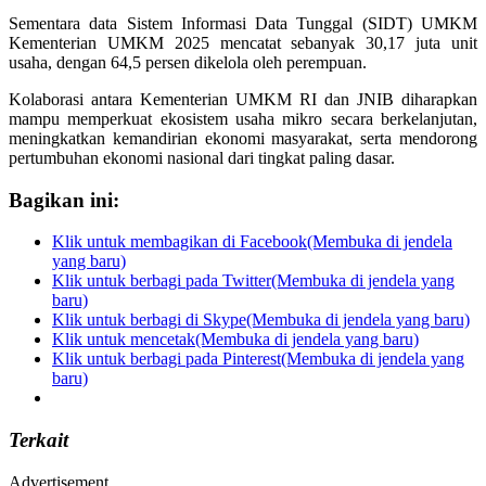
Sementara data Sistem Informasi Data Tunggal (SIDT) UMKM
Kementerian UMKM 2025 mencatat sebanyak 30,17 juta unit
usaha, dengan 64,5 persen dikelola oleh perempuan.
Kolaborasi antara Kementerian UMKM RI dan JNIB diharapkan
mampu memperkuat ekosistem usaha mikro secara berkelanjutan,
meningkatkan kemandirian ekonomi masyarakat, serta mendorong
pertumbuhan ekonomi nasional dari tingkat paling dasar.
Bagikan ini:
Klik untuk membagikan di Facebook(Membuka di jendela
yang baru)
Klik untuk berbagi pada Twitter(Membuka di jendela yang
baru)
Klik untuk berbagi di Skype(Membuka di jendela yang baru)
Klik untuk mencetak(Membuka di jendela yang baru)
Klik untuk berbagi pada Pinterest(Membuka di jendela yang
baru)
Terkait
Advertisement