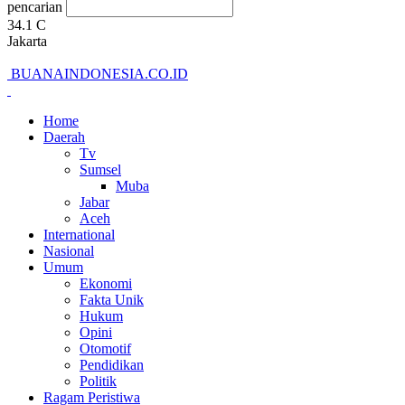
pencarian
34.1
C
Jakarta
BUANAINDONESIA.CO.ID
Home
Daerah
Tv
Sumsel
Muba
Jabar
Aceh
International
Nasional
Umum
Ekonomi
Fakta Unik
Hukum
Opini
Otomotif
Pendidikan
Politik
Ragam Peristiwa