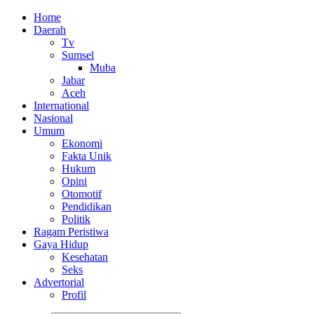
Home
Daerah
Tv
Sumsel
Muba
Jabar
Aceh
International
Nasional
Umum
Ekonomi
Fakta Unik
Hukum
Opini
Otomotif
Pendidikan
Politik
Ragam Peristiwa
Gaya Hidup
Kesehatan
Seks
Advertorial
Profil