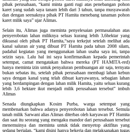
pihak perusahaan, “kami minta ganti rugi atas penebangan pohon
karet yang sudah saya tanam lebih dari 3 tahun, tanpa musyawarah
dan dengan seenaknya pihak PT Hamita menebang tanaman pohon
karet milik saya” ujar Alimas.
Selain itu, Alimas juga meminta penyelesaian permasalahan atas
penyerobotan lahan miliknya seluas kurang lebih 3,6hektar yang
dikuasai oleh pihak PT Hamita,“saya terkejut setelah melihat ada
kanal saluran air yang dibuat PT Hamita pada tahun 2008 silam,
padahal kegiatan yang menggunakan lahan usaha saya ini, tanpa
seizin saya. Lalu hal ini saya konfirmasikan kepada pemerintah
setempat, camat mengatakan bahwa mereka (PT HAMITA-red)
hanya meminta izin untuk penyaluran pembuangan air saja, ternyata
bukan sebatas itu, setelah pihak perusahaan membagi lahan kebun
saya dengan kanal yang telah dibuat karyawanya, sebagian lahan
yang berdampingan dengan lahan milik Hamita, yaitu seluas kurang
lebih 3,6 hektare ikut menjadi milik perusahaan tersebut” imbuh
Alimas
Senada diungkapkan Kosim Purba, warga setempat yang
membenarkan bahwa adanya penyerobotan lahan tersebut. Semula
tanah milik Sarwani alias Alimas diterbas oleh karyawan PT Hamita
dan saat itu seorang yang mengaku mandor dari perusahaan tersebut
menemuinya dan meminta untuk tidak menyetop aktifitas yang
sedang berjalan, “kami disini hanya bekerja dan melaksanakan tugas