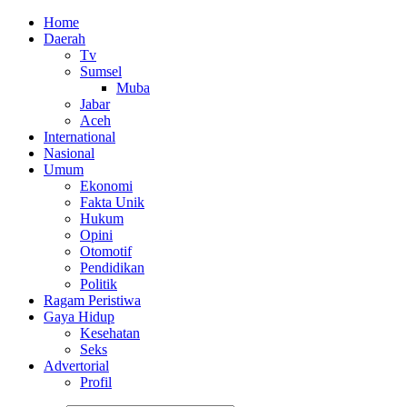
Home
Daerah
Tv
Sumsel
Muba
Jabar
Aceh
International
Nasional
Umum
Ekonomi
Fakta Unik
Hukum
Opini
Otomotif
Pendidikan
Politik
Ragam Peristiwa
Gaya Hidup
Kesehatan
Seks
Advertorial
Profil