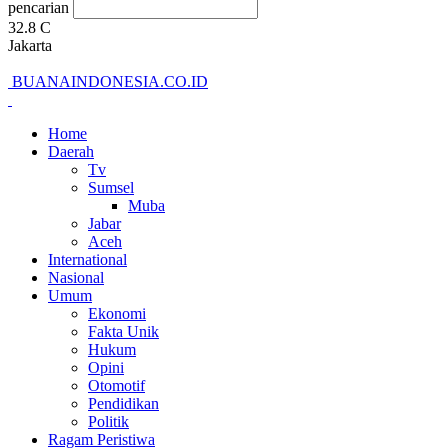
pencarian
32.8
C
Jakarta
BUANAINDONESIA.CO.ID
Home
Daerah
Tv
Sumsel
Muba
Jabar
Aceh
International
Nasional
Umum
Ekonomi
Fakta Unik
Hukum
Opini
Otomotif
Pendidikan
Politik
Ragam Peristiwa