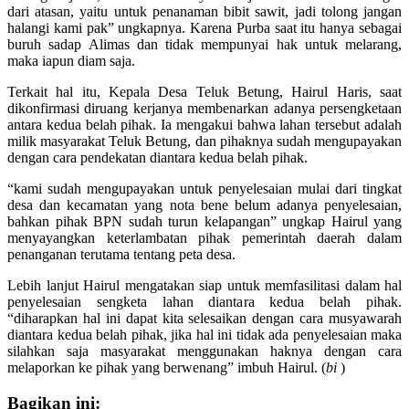
dari atasan, yaitu untuk penanaman bibit sawit, jadi tolong jangan
halangi kami pak” ungkapnya. Karena Purba saat itu hanya sebagai
buruh sadap Alimas dan tidak mempunyai hak untuk melarang,
maka iapun diam saja.
Terkait hal itu, Kepala Desa Teluk Betung, Hairul Haris, saat
dikonfirmasi diruang kerjanya membenarkan adanya persengketaan
antara kedua belah pihak. Ia mengakui bahwa lahan tersebut adalah
milik masyarakat Teluk Betung, dan pihaknya sudah mengupayakan
dengan cara pendekatan diantara kedua belah pihak.
“kami sudah mengupayakan untuk penyelesaian mulai dari tingkat
desa dan kecamatan yang nota bene belum adanya penyelesaian,
bahkan pihak BPN sudah turun kelapangan” ungkap Hairul yang
menyayangkan keterlambatan pihak pemerintah daerah dalam
penanganan terutama tentang peta desa.
Lebih lanjut Hairul mengatakan siap untuk memfasilitasi dalam hal
penyelesaian sengketa lahan diantara kedua belah pihak.
“diharapkan hal ini dapat kita selesaikan dengan cara musyawarah
diantara kedua belah pihak, jika hal ini tidak ada penyelesaian maka
silahkan saja masyarakat menggunakan haknya dengan cara
melaporkan ke pihak yang berwenang” imbuh Hairul. (
bi
)
Bagikan ini: