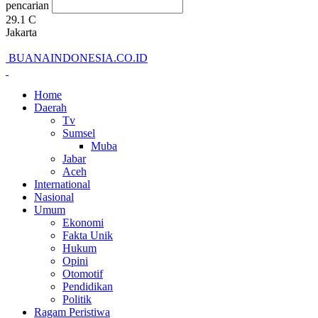
pencarian
29.1
C
Jakarta
BUANAINDONESIA.CO.ID
Home
Daerah
Tv
Sumsel
Muba
Jabar
Aceh
International
Nasional
Umum
Ekonomi
Fakta Unik
Hukum
Opini
Otomotif
Pendidikan
Politik
Ragam Peristiwa