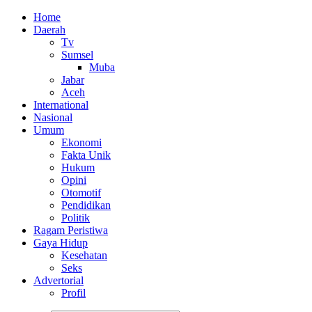
Home
Daerah
Tv
Sumsel
Muba
Jabar
Aceh
International
Nasional
Umum
Ekonomi
Fakta Unik
Hukum
Opini
Otomotif
Pendidikan
Politik
Ragam Peristiwa
Gaya Hidup
Kesehatan
Seks
Advertorial
Profil