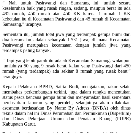
” Nah untuk Pasirwangi dan Samarang ini jumlah secara
keseluruhan baik yang rusak ringan, sedang, maupun berat itu ada
495 rumah, 450 rumah atau 450 KK karena 1 rumah 1 KK
kebetulan itu di Kecamatan Pasirwangi dan 45 rumah di Kecamatan
Samarang,” ucapnya.
Sementara itu, jumlah total jiwa yang terdampak gempa bumi dari
dua kecamatan adalah sebanyak 1.531 jiwa, di mana Kecamatan
Pasirwangi merupakan kecamatan dengan jumlah jiwa yang
terdampak paling banyak.
” Tapi yang lebih parah itu adalah Kecamatan Samarang, walaupun
jumlahnya 50 yang 9 rusak berat, kalau yang Pasirwangi dari 450
rumah (yang terdampak) ada sekitar 8 rumah yang rusak berat,”
terangnya.
Kepala Pelaksana BPBD, Satria Budi, mengatakan, rakor selain
membahas perkembangan terkini, juga dalam rangka menentukan
status pasca bencana gempa bumi dan menyamakan hasil sementara
berdasarkan laporan yang peroleh, selanjutnya akan dilakukan
asesment berdasarkan By Name By Adress (BNBA) oleh dinas
teknis dalam hal ini Dinas Perumahan dan Permukiman (Disperkim)
dan Dinas Pekerjaan Umum dan Penataan Ruang (PUPR)
Kabupaten Garut.