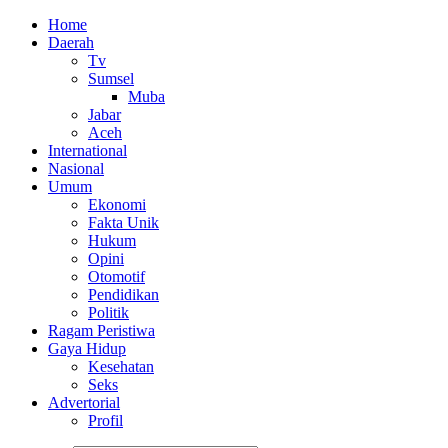
Home
Daerah
Tv
Sumsel
Muba
Jabar
Aceh
International
Nasional
Umum
Ekonomi
Fakta Unik
Hukum
Opini
Otomotif
Pendidikan
Politik
Ragam Peristiwa
Gaya Hidup
Kesehatan
Seks
Advertorial
Profil