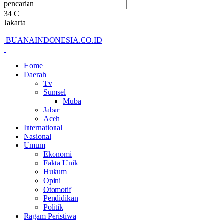
pencarian
34
C
Jakarta
BUANAINDONESIA.CO.ID
Home
Daerah
Tv
Sumsel
Muba
Jabar
Aceh
International
Nasional
Umum
Ekonomi
Fakta Unik
Hukum
Opini
Otomotif
Pendidikan
Politik
Ragam Peristiwa