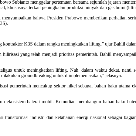
bianto menggelar pertemuan bersama sejumlah jajaran menteri Kab
al, khususnya terkait peningkatan produksi minyak dan gas bumi (lifting
menyampaikan bahwa Presiden Prabowo memberikan perhatian serius t
3S).
ang kontraktor K3S dalam rangka meningkatkan lifting,” ujar Bahlil d
an hilirisasi yang telah menjadi prioritas pemerintah. Bahlil menya
ekaligus untuk meningkatkan lifting. Nah, dalam waktu dekat, nanti 
ng dilakukan groundbreaking untuk diimplementasikan,” jelasnya.
isasi pemerintah mencakup sektor nikel sebagai bahan baku utama e
angun ekosistem baterai mobil. Kemudian membangun bahan baku bate
i transformasi industri dan ketahanan energi nasional sebagai bagi