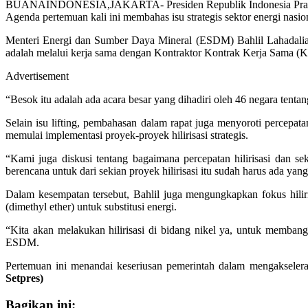
BUANAINDONESIA,JAKARTA- Presiden Republik Indonesia Prabowo Su
Agenda pertemuan kali ini membahas isu strategis sektor energi nasion
Menteri Energi dan Sumber Daya Mineral (ESDM) Bahlil Lahadalia 
adalah melalui kerja sama dengan Kontraktor Kontrak Kerja Sama (K
Advertisement
“Besok itu adalah ada acara besar yang dihadiri oleh 46 negara tent
Selain isu lifting, pembahasan dalam rapat juga menyoroti percepat
memulai implementasi proyek-proyek hilirisasi strategis.
“Kami juga diskusi tentang bagaimana percepatan hilirisasi dan s
berencana untuk dari sekian proyek hilirisasi itu sudah harus ada ya
Dalam kesempatan tersebut, Bahlil juga mengungkapkan fokus hilir
(dimethyl ether) untuk substitusi energi.
“Kita akan melakukan hilirisasi di bidang nikel ya, untuk memb
ESDM.
Pertemuan ini menandai keseriusan pemerintah dalam mengakseleras
Setpres)
Bagikan ini: