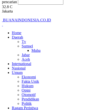
pencarian
32.8
C
Jakarta
BUANAINDONESIA.CO.ID
Home
Daerah
Tv
Sumsel
Muba
Jabar
Aceh
International
Nasional
Umum
Ekonomi
Fakta Unik
Hukum
Opini
Otomotif
Pendidikan
Politik
Ragam Peristiwa