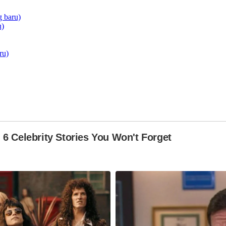
 baru)
u)
ru)