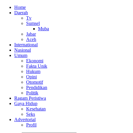
Home
Daerah
Tv
Sumsel
Muba
Jabar
Aceh
International
Nasional
Umum
Ekonomi
Fakta Unik
Hukum
Opini
Otomotif
Pendidikan
Politik
Ragam Peristiwa
Gaya Hidup
Kesehatan
Seks
Advertorial
Profil