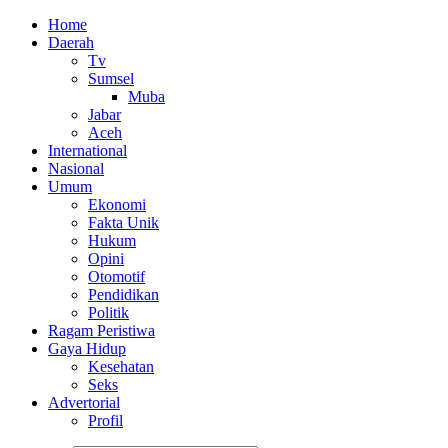
Home
Daerah
Tv
Sumsel
Muba
Jabar
Aceh
International
Nasional
Umum
Ekonomi
Fakta Unik
Hukum
Opini
Otomotif
Pendidikan
Politik
Ragam Peristiwa
Gaya Hidup
Kesehatan
Seks
Advertorial
Profil