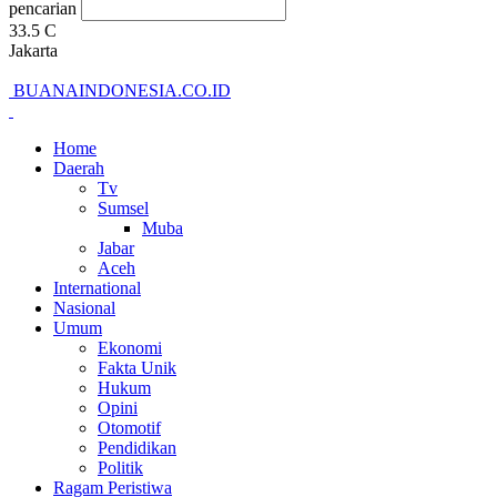
pencarian
33.5
C
Jakarta
BUANAINDONESIA.CO.ID
Home
Daerah
Tv
Sumsel
Muba
Jabar
Aceh
International
Nasional
Umum
Ekonomi
Fakta Unik
Hukum
Opini
Otomotif
Pendidikan
Politik
Ragam Peristiwa