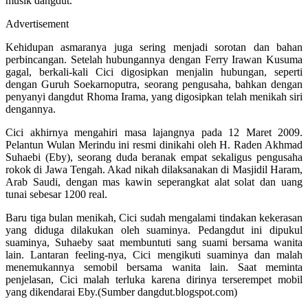
musik dangdut.
Advertisement
Kehidupan asmaranya juga sering menjadi sorotan dan bahan
perbincangan. Setelah hubungannya dengan Ferry Irawan Kusuma
gagal, berkali-kali Cici digosipkan menjalin hubungan, seperti
dengan Guruh Soekarnoputra, seorang pengusaha, bahkan dengan
penyanyi dangdut Rhoma Irama, yang digosipkan telah menikah siri
dengannya.
Cici akhirnya mengahiri masa lajangnya pada 12 Maret 2009.
Pelantun Wulan Merindu ini resmi dinikahi oleh H. Raden Akhmad
Suhaebi (Eby), seorang duda beranak empat sekaligus pengusaha
rokok di Jawa Tengah. Akad nikah dilaksanakan di Masjidil Haram,
Arab Saudi, dengan mas kawin seperangkat alat solat dan uang
tunai sebesar 1200 real.
Baru tiga bulan menikah, Cici sudah mengalami tindakan kekerasan
yang diduga dilakukan oleh suaminya. Pedangdut ini dipukul
suaminya, Suhaeby saat membuntuti sang suami bersama wanita
lain. Lantaran feeling-nya, Cici mengikuti suaminya dan malah
menemukannya semobil bersama wanita lain. Saat meminta
penjelasan, Cici malah terluka karena dirinya terserempet mobil
yang dikendarai Eby.(Sumber dangdut.blogspot.com)