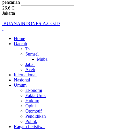
pencarian
26.6
C
Jakarta
BUANAINDONESIA.CO.ID
Home
Daerah
Tv
Sumsel
Muba
Jabar
Aceh
International
Nasional
Umum
Ekonomi
Fakta Unik
Hukum
Opini
Otomotif
Pendidikan
Politik
Ragam Peristiwa