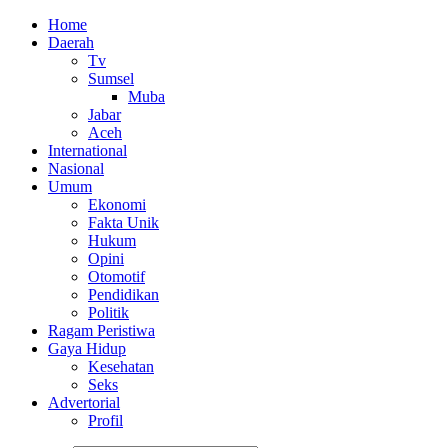
Home
Daerah
Tv
Sumsel
Muba
Jabar
Aceh
International
Nasional
Umum
Ekonomi
Fakta Unik
Hukum
Opini
Otomotif
Pendidikan
Politik
Ragam Peristiwa
Gaya Hidup
Kesehatan
Seks
Advertorial
Profil