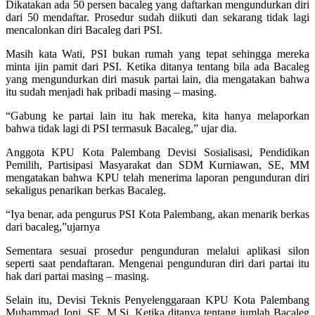
Dikatakan ada 50 persen bacaleg yang daftarkan mengundurkan diri
dari 50 mendaftar. Prosedur sudah diikuti dan sekarang tidak lagi
mencalonkan diri Bacaleg dari PSI.
Masih kata Wati, PSI bukan rumah yang tepat sehingga mereka
minta ijin pamit dari PSI. Ketika ditanya tentang bila ada Bacaleg
yang mengundurkan diri masuk partai lain, dia mengatakan bahwa
itu sudah menjadi hak pribadi masing – masing.
“Gabung ke partai lain itu hak mereka, kita hanya melaporkan
bahwa tidak lagi di PSI termasuk Bacaleg,” ujar dia.
Anggota KPU Kota Palembang Devisi Sosialisasi, Pendidikan
Pemilih, Partisipasi Masyarakat dan SDM Kurniawan, SE, MM
mengatakan bahwa KPU telah menerima laporan pengunduran diri
sekaligus penarikan berkas Bacaleg.
“Iya benar, ada pengurus PSI Kota Palembang, akan menarik berkas
dari bacaleg,”ujarnya
Sementara sesuai prosedur pengunduran melalui aplikasi silon
seperti saat pendaftaran. Mengenai pengunduran diri dari partai itu
hak dari partai masing – masing.
Selain itu, Devisi Teknis Penyelenggaraan KPU Kota Palembang
Muhammad Joni, SE, M.Si. Ketika ditanya tentang jumlah Bacaleg