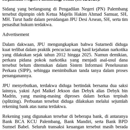
Sidang yang berlangsung di Pengadilan Negeri (PN) Palembang
tersebut dipimpin oleh Ketua Majelis Hakim Ahmad Samuar, SH,
MH. Turut hadir dalam persidangan JPU Desi Arsean, SH, serta tim
penasihat hukum terdakwa.
Advertisement
Dalam dakwaan, JPU mengungkapkan bahwa Sutarnedi diduga
kuat terlibat dalam praktik pencucian uang hasil kejahatan narkotika
yang dilakukan sejak tahun 2012 hingga 2025. Namun demikian,
perkara pidana pokok narkotika yang menjadi asal-usul dana
tersebut belum ditemukan dalam Sistem Informasi Penelusuran
Perkara (SIPP), sehingga menimbulkan tanda tanya dalam proses
penanganannya.
JPU menyebutkan, terdakwa diduga bertindak bersama dua saksi
lainnya, yakni Apri Maikel Jekson dan Debyk alias Debyk bin
Madrin, yang masing-masing diproses dalam berkas terpisah
(splitzing). Perbuatan tersebut diduga dilakukan melalui sejumlah
rekening bank atas nama terdakwa.
Rekening yang digunakan tersebar di beberapa bank, di antaranya
Bank BCA KCU Palembang, Bank Mandiri, serta Bank BPD
Sumsel Babel. Seluruh transaksi keuangan tersebut masih berada