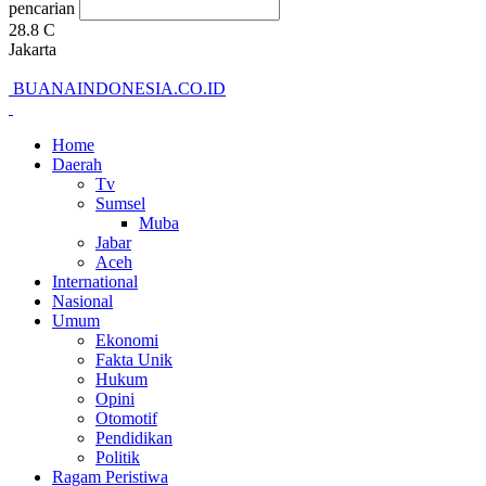
pencarian
28.8
C
Jakarta
BUANAINDONESIA.CO.ID
Home
Daerah
Tv
Sumsel
Muba
Jabar
Aceh
International
Nasional
Umum
Ekonomi
Fakta Unik
Hukum
Opini
Otomotif
Pendidikan
Politik
Ragam Peristiwa