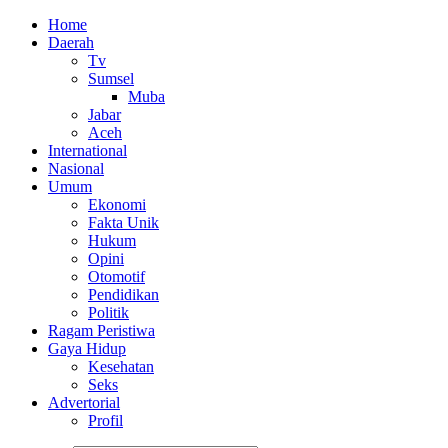
Home
Daerah
Tv
Sumsel
Muba
Jabar
Aceh
International
Nasional
Umum
Ekonomi
Fakta Unik
Hukum
Opini
Otomotif
Pendidikan
Politik
Ragam Peristiwa
Gaya Hidup
Kesehatan
Seks
Advertorial
Profil