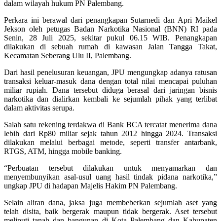
dalam wilayah hukum PN Palembang.
Perkara ini berawal dari penangkapan Sutarnedi dan Apri Maikel
Jekson oleh petugas Badan Narkotika Nasional (BNN) RI pada
Senin, 28 Juli 2025, sekitar pukul 06.15 WIB. Penangkapan
dilakukan di sebuah rumah di kawasan Jalan Tangga Takat,
Kecamatan Seberang Ulu II, Palembang.
Dari hasil penelusuran keuangan, JPU mengungkap adanya ratusan
transaksi keluar-masuk dana dengan total nilai mencapai puluhan
miliar rupiah. Dana tersebut diduga berasal dari jaringan bisnis
narkotika dan dialirkan kembali ke sejumlah pihak yang terlibat
dalam aktivitas serupa.
Salah satu rekening terdakwa di Bank BCA tercatat menerima dana
lebih dari Rp80 miliar sejak tahun 2012 hingga 2024. Transaksi
dilakukan melalui berbagai metode, seperti transfer antarbank,
RTGS, ATM, hingga mobile banking.
“Perbuatan tersebut dilakukan untuk menyamarkan dan
menyembunyikan asal-usul uang hasil tindak pidana narkotika,”
ungkap JPU di hadapan Majelis Hakim PN Palembang.
Selain aliran dana, jaksa juga membeberkan sejumlah aset yang
telah disita, baik bergerak maupun tidak bergerak. Aset tersebut
meliputi tanah dan bangunan di Kota Palembang dan Kabupaten