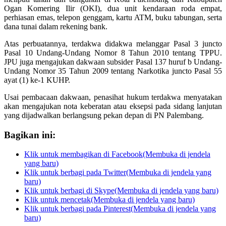
Ogan Komering Ilir (OKI), dua unit kendaraan roda empat,
perhiasan emas, telepon genggam, kartu ATM, buku tabungan, serta
dana tunai dalam rekening bank.
Atas perbuatannya, terdakwa didakwa melanggar Pasal 3 juncto
Pasal 10 Undang-Undang Nomor 8 Tahun 2010 tentang TPPU.
JPU juga mengajukan dakwaan subsider Pasal 137 huruf b Undang-
Undang Nomor 35 Tahun 2009 tentang Narkotika juncto Pasal 55
ayat (1) ke-1 KUHP.
Usai pembacaan dakwaan, penasihat hukum terdakwa menyatakan
akan mengajukan nota keberatan atau eksepsi pada sidang lanjutan
yang dijadwalkan berlangsung pekan depan di PN Palembang.
Bagikan ini:
Klik untuk membagikan di Facebook(Membuka di jendela
yang baru)
Klik untuk berbagi pada Twitter(Membuka di jendela yang
baru)
Klik untuk berbagi di Skype(Membuka di jendela yang baru)
Klik untuk mencetak(Membuka di jendela yang baru)
Klik untuk berbagi pada Pinterest(Membuka di jendela yang
baru)