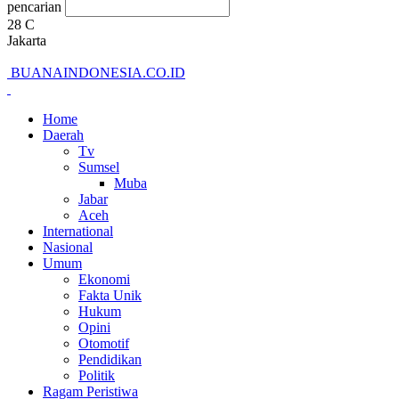
pencarian
28
C
Jakarta
BUANAINDONESIA.CO.ID
Home
Daerah
Tv
Sumsel
Muba
Jabar
Aceh
International
Nasional
Umum
Ekonomi
Fakta Unik
Hukum
Opini
Otomotif
Pendidikan
Politik
Ragam Peristiwa