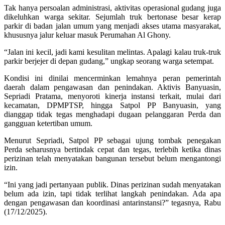
Tak hanya persoalan administrasi, aktivitas operasional gudang juga
dikeluhkan warga sekitar. Sejumlah truk bertonase besar kerap
parkir di badan jalan umum yang menjadi akses utama masyarakat,
khususnya jalur keluar masuk Perumahan Al Ghony.
“Jalan ini kecil, jadi kami kesulitan melintas. Apalagi kalau truk-truk
parkir berjejer di depan gudang,” ungkap seorang warga setempat.
Kondisi ini dinilai mencerminkan lemahnya peran pemerintah
daerah dalam pengawasan dan penindakan. Aktivis Banyuasin,
Sepriadi Pratama, menyoroti kinerja instansi terkait, mulai dari
kecamatan, DPMPTSP, hingga Satpol PP Banyuasin, yang
dianggap tidak tegas menghadapi dugaan pelanggaran Perda dan
gangguan ketertiban umum.
Menurut Sepriadi, Satpol PP sebagai ujung tombak penegakan
Perda seharusnya bertindak cepat dan tegas, terlebih ketika dinas
perizinan telah menyatakan bangunan tersebut belum mengantongi
izin.
“Ini yang jadi pertanyaan publik. Dinas perizinan sudah menyatakan
belum ada izin, tapi tidak terlihat langkah penindakan. Ada apa
dengan pengawasan dan koordinasi antarinstansi?” tegasnya, Rabu
(17/12/2025).