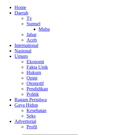
Home
Daerah
Tv
Sumsel
Muba
Jabar
Aceh
International
Nasional
Umum
Ekonomi
Fakta Unik
Hukum
Opini
Otomotif
Pendidikan
Politik
Ragam Peristiwa
Gaya Hidup
Kesehatan
Seks
Advertorial
Profil