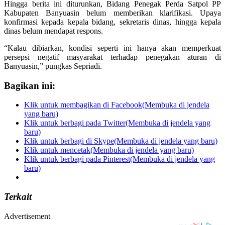
Hingga berita ini diturunkan, Bidang Penegak Perda Satpol PP
Kabupaten Banyuasin belum memberikan klarifikasi. Upaya
konfirmasi kepada kepala bidang, sekretaris dinas, hingga kepala
dinas belum mendapat respons.
“Kalau dibiarkan, kondisi seperti ini hanya akan memperkuat
persepsi negatif masyarakat terhadap penegakan aturan di
Banyuasin,” pungkas Sepriadi.
Bagikan ini:
Klik untuk membagikan di Facebook(Membuka di jendela
yang baru)
Klik untuk berbagi pada Twitter(Membuka di jendela yang
baru)
Klik untuk berbagi di Skype(Membuka di jendela yang baru)
Klik untuk mencetak(Membuka di jendela yang baru)
Klik untuk berbagi pada Pinterest(Membuka di jendela yang
baru)
Terkait
Advertisement