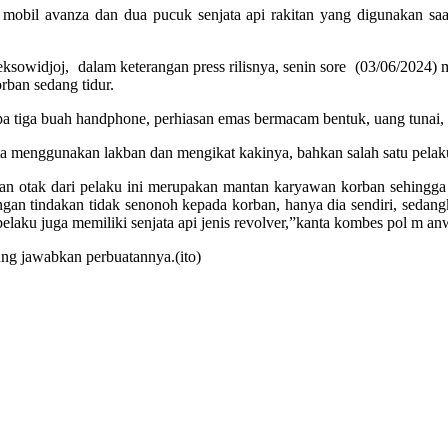
mobil avanza dan dua pucuk senjata api rakitan yang digunakan saat 
sowidjoj, dalam keterangan press rilisnya, senin sore (03/06/2024) me
rban sedang tidur.
 tiga buah handphone, perhiasan emas bermacam bentuk, uang tunai, d
menggunakan lakban dan mengikat kakinya, bahkan salah satu pelaku
an otak dari pelaku ini merupakan mantan karyawan korban sehingga 
ngan tindakan tidak senonoh kepada korban, hanya dia sendiri, sedan
 pelaku juga memiliki senjata api jenis revolver,”kanta kombes pol m an
ng jawabkan perbuatannya.(ito)