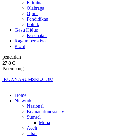
Kriminal
Olahraga
Opini
Pendidikan
Politik
Gaya Hidup
Kesehatan
Ragam peristiwa
Profil
pencarian
27.8
C
Palembang
BUANASUMSEL.COM
Home
Network
Nasional
Buanaindonesia Tv
Sumsel
Muba
Aceh
Jabar