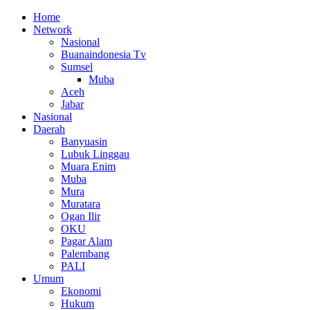
Home
Network
Nasional
Buanaindonesia Tv
Sumsel
Muba
Aceh
Jabar
Nasional
Daerah
Banyuasin
Lubuk Linggau
Muara Enim
Muba
Mura
Muratara
Ogan Ilir
OKU
Pagar Alam
Palembang
PALI
Umum
Ekonomi
Hukum