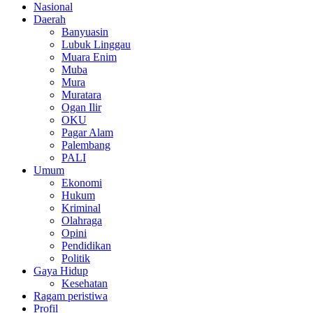
Nasional
Daerah
Banyuasin
Lubuk Linggau
Muara Enim
Muba
Mura
Muratara
Ogan Ilir
OKU
Pagar Alam
Palembang
PALI
Umum
Ekonomi
Hukum
Kriminal
Olahraga
Opini
Pendidikan
Politik
Gaya Hidup
Kesehatan
Ragam peristiwa
Profil