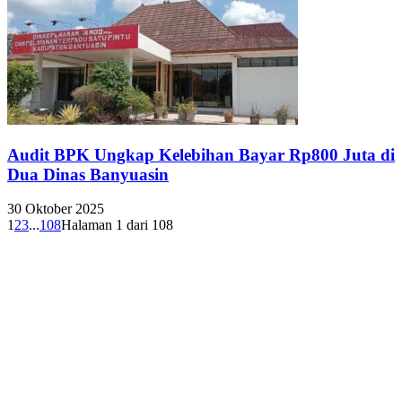
Audit BPK Ungkap Kelebihan Bayar Rp800 Juta di
Dua Dinas Banyuasin
30 Oktober 2025
1
2
3
...
108
Halaman 1 dari 108