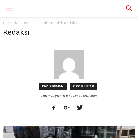
Beranda
Penulis
Dikirim oleh Redaksi
Redaksi
1261 KIRIMAN
0 KOMENTAR
http://banyuasin.buanaindonesia.com