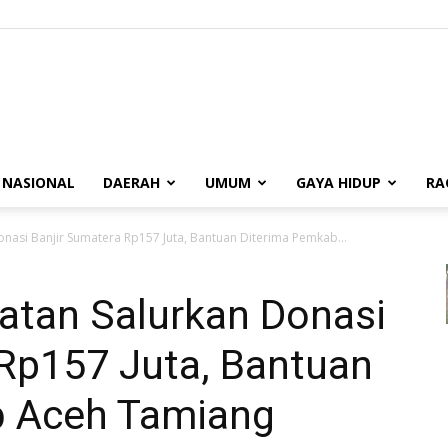
BUANASUMSEL.COM
NASIONAL
DAERAH
UMUM
GAYA HIDUP
RA
nasi Banjir Sumatera Rp157 Juta, Bantuan Diterima Pemkab...
tan Salurkan Donasi
 Rp157 Juta, Bantuan
b Aceh Tamiang