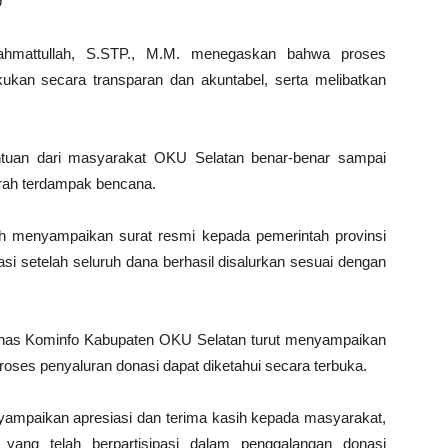
9
hmattullah, S.STP., M.M. menegaskan bahwa proses
ukan secara transparan dan akuntabel, serta melibatkan
ntuan dari masyarakat OKU Selatan benar-benar sampai
rah terdampak bencana.
h menyampaikan surat resmi kepada pemerintah provinsi
si setelah seluruh dana berhasil disalurkan sesuai dengan
Dinas Kominfo Kabupaten OKU Selatan turut menyampaikan
roses penyaluran donasi dapat diketahui secara terbuka.
ampaikan apresiasi dan terima kasih kepada masyarakat,
n yang telah berpartisipasi dalam penggalangan donasi