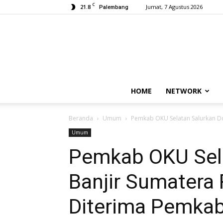
C
21.8
Jumat, 7 Agustus 2026
Palembang
HOME
NETWORK
Beranda
Umum
Pemkab OKU Selatan Salurkan Do
Umum
Pemkab OKU Sela
Banjir Sumatera
Diterima Pemka