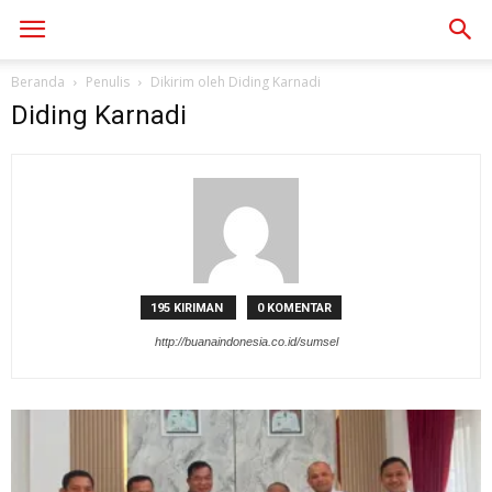
Beranda
Penulis
Dikirim oleh Diding Karnadi
Diding Karnadi
195 KIRIMAN
0 KOMENTAR
http://buanaindonesia.co.id/sumsel