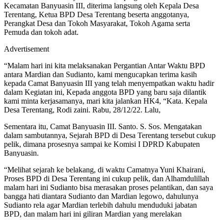
Kecamatan Banyuasin III, diterima langsung oleh Kepala Desa
Terentang, Ketua BPD Desa Terentang beserta anggotanya,
Perangkat Desa dan Tokoh Masyarakat, Tokoh Agama serta
Pemuda dan tokoh adat.
Advertisement
“Malam hari ini kita melaksanakan Pergantian Antar Waktu BPD
antara Mardian dan Sudianto, kami mengucapkan terima kasih
kepada Camat Banyuasin III yang telah menyempatkan waktu hadir
dalam Kegiatan ini, Kepada anggota BPD yang baru saja dilantik
kami minta kerjasamanya, mari kita jalankan HK4, “Kata. Kepala
Desa Terentang, Rodi zaini. Rabu, 28/12/22. Lalu,
Sementara itu, Camat Banyuasin III. Santo. S. Sos. Mengatakan
dalam sambutannya, Sejarah BPD di Desa Terentang tersebut cukup
pelik, dimana prosesnya sampai ke Komisi I DPRD Kabupaten
Banyuasin.
“Melihat sejarah ke belakang, di waktu Camatnya Yuni Khairani,
Proses BPD di Desa Terentang ini cukup pelik, dan Alhamdulillah
malam hari ini Sudianto bisa merasakan proses pelantikan, dan saya
bangga hati diantara Sudianto dan Mardian legowo, dahulunya
Sudianto rela agar Mardian terlebih dahulu menduduki jabatan
BPD, dan malam hari ini giliran Mardian yang merelakan