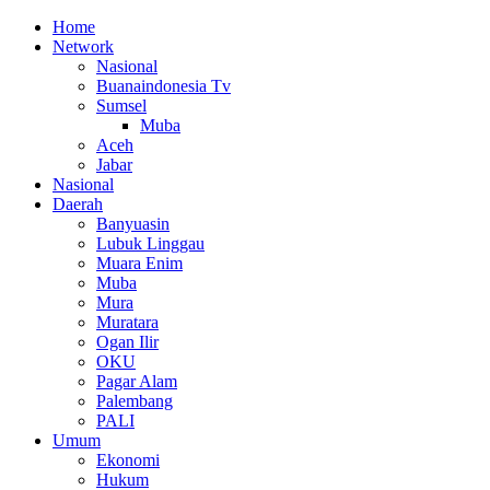
Home
Network
Nasional
Buanaindonesia Tv
Sumsel
Muba
Aceh
Jabar
Nasional
Daerah
Banyuasin
Lubuk Linggau
Muara Enim
Muba
Mura
Muratara
Ogan Ilir
OKU
Pagar Alam
Palembang
PALI
Umum
Ekonomi
Hukum