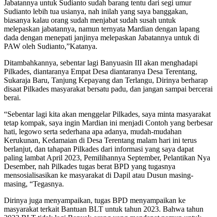
Jabatannya untuk Sudianto sudah barang tentu dari segi umur
Sudianto lebih tua usianya, nah inilah yang saya banggakan,
biasanya kalau orang sudah menjabat sudah susah untuk
melepaskan jabatannya, namun ternyata Mardian dengan lapang
dada dengan menepati janjinya melepaskan Jabatannya untuk di
PAW oleh Sudianto,”Katanya.
Ditambahkannya, sebentar lagi Banyuasin III akan menghadapi
Pilkades, diantaranya Empat Desa diantaranya Desa Terentang,
Sukaraja Baru, Tanjung Kepayang dan Terlangu, Dirinya berharap
disaat Pilkades masyarakat bersatu padu, dan jangan sampai bercerai
berai.
“Sebentar lagi kita akan menggelar Pilkades, saya minta masyarakat
tetap kompak, saya ingin Mardian ini menjadi Contoh yang berbesar
hati, legowo serta sederhana apa adanya, mudah-mudahan
Kerukunan, Kedamaian di Desa Terentang malam hari ini terus
berlanjut, dan tahapan Pilkades dari informasi yang saya dapat
paling lambat April 2023, Pemilihannya September, Pelantikan Nya
Desember, nah Pilkades tugas berat BPD yang tugasnya
mensosialisasikan ke masyarakat di Dapil atau Dusun masing-
masing, “Tegasnya.
Dirinya juga menyampaikan, tugas BPD menyampaikan ke
masyarakat terkait Bantuan BLT untuk tahun 2023. Bahwa tahun