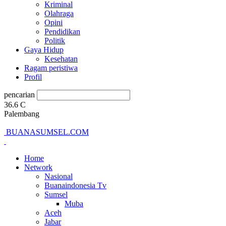
Kriminal
Olahraga
Opini
Pendidikan
Politik
Gaya Hidup
Kesehatan
Ragam peristiwa
Profil
pencarian
36.6
C
Palembang
BUANASUMSEL.COM
Home
Network
Nasional
Buanaindonesia Tv
Sumsel
Muba
Aceh
Jabar