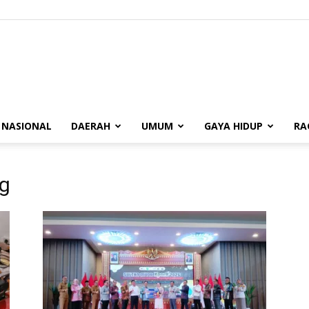
BUANASUMSEL.COM
NASIONAL
DAERAH
UMUM
GAYA HIDUP
RA
ng