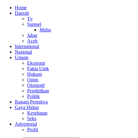
Home
Daerah
Tv
Sumsel
Muba
Jabar
Aceh
International
Nasional
Umum
Ekonomi
Fakta Unik
Hukum
Opini
Otomotif
Pendidikan
Politik
Ragam Peristiwa
Gaya Hidup
Kesehatan
Seks
Advertorial
Profil