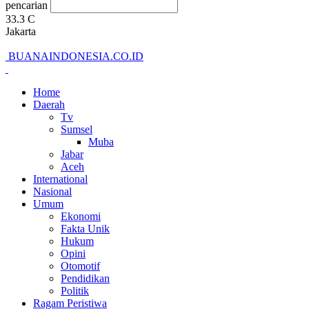
pencarian
33.3
C
Jakarta
BUANAINDONESIA.CO.ID
Home
Daerah
Tv
Sumsel
Muba
Jabar
Aceh
International
Nasional
Umum
Ekonomi
Fakta Unik
Hukum
Opini
Otomotif
Pendidikan
Politik
Ragam Peristiwa