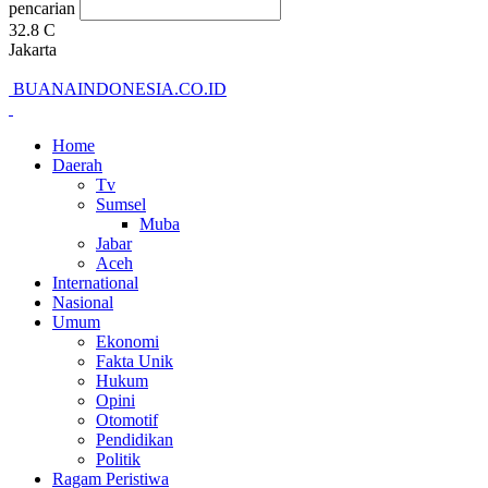
pencarian
32.8
C
Jakarta
BUANAINDONESIA.CO.ID
Home
Daerah
Tv
Sumsel
Muba
Jabar
Aceh
International
Nasional
Umum
Ekonomi
Fakta Unik
Hukum
Opini
Otomotif
Pendidikan
Politik
Ragam Peristiwa