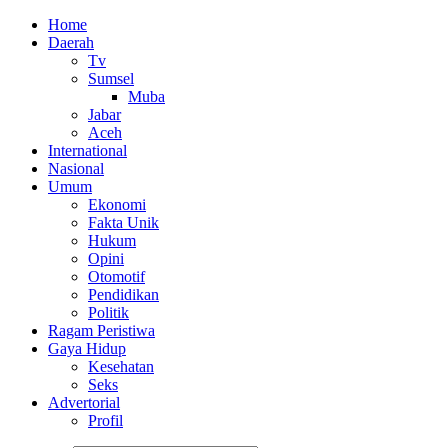
Home
Daerah
Tv
Sumsel
Muba
Jabar
Aceh
International
Nasional
Umum
Ekonomi
Fakta Unik
Hukum
Opini
Otomotif
Pendidikan
Politik
Ragam Peristiwa
Gaya Hidup
Kesehatan
Seks
Advertorial
Profil