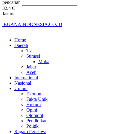
pencarian
32.4
C
Jakarta
BUANAINDONESIA.CO.ID
Home
Daerah
Tv
Sumsel
Muba
Jabar
Aceh
International
Nasional
Umum
Ekonomi
Fakta Unik
Hukum
Opini
Otomotif
Pendidikan
Politik
Ragam Peristiwa