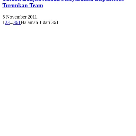
Turunkan Team
5 November 2011
1
2
3
...
361
Halaman 1 dari 361