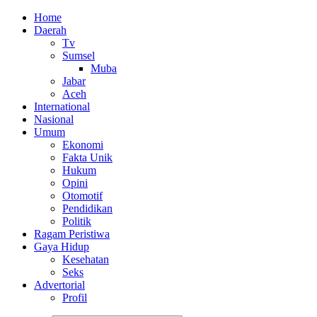
Home
Daerah
Tv
Sumsel
Muba
Jabar
Aceh
International
Nasional
Umum
Ekonomi
Fakta Unik
Hukum
Opini
Otomotif
Pendidikan
Politik
Ragam Peristiwa
Gaya Hidup
Kesehatan
Seks
Advertorial
Profil