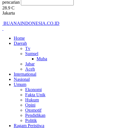
pencarian
28.9
C
Jakarta
BUANAINDONESIA.CO.ID
Home
Daerah
Tv
Sumsel
Muba
Jabar
Aceh
International
Nasional
Umum
Ekonomi
Fakta Unik
Hukum
Opini
Otomotif
Pendidikan
Politik
Ragam Peristiwa