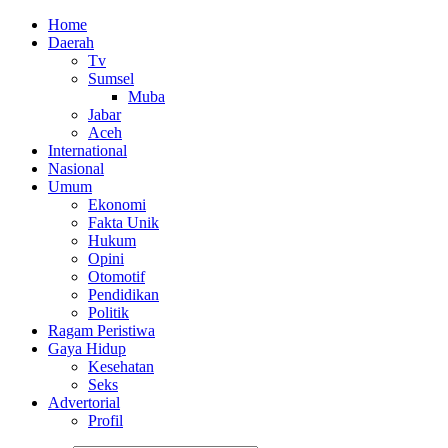
Home
Daerah
Tv
Sumsel
Muba
Jabar
Aceh
International
Nasional
Umum
Ekonomi
Fakta Unik
Hukum
Opini
Otomotif
Pendidikan
Politik
Ragam Peristiwa
Gaya Hidup
Kesehatan
Seks
Advertorial
Profil