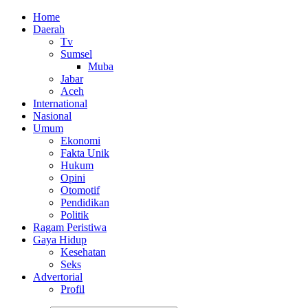
Home
Daerah
Tv
Sumsel
Muba
Jabar
Aceh
International
Nasional
Umum
Ekonomi
Fakta Unik
Hukum
Opini
Otomotif
Pendidikan
Politik
Ragam Peristiwa
Gaya Hidup
Kesehatan
Seks
Advertorial
Profil