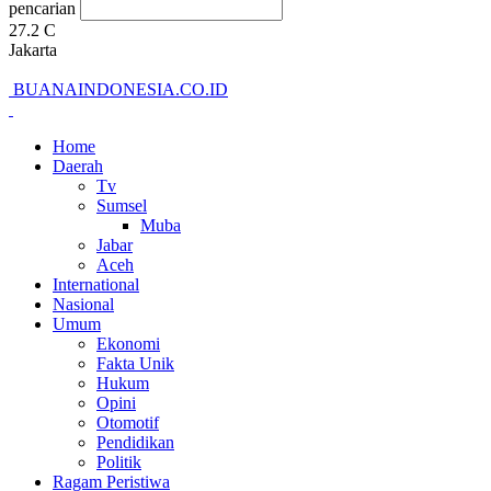
pencarian
27.2
C
Jakarta
BUANAINDONESIA.CO.ID
Home
Daerah
Tv
Sumsel
Muba
Jabar
Aceh
International
Nasional
Umum
Ekonomi
Fakta Unik
Hukum
Opini
Otomotif
Pendidikan
Politik
Ragam Peristiwa