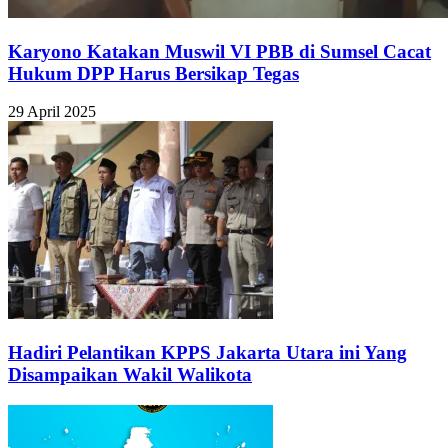
Karyono Katakan Muswil VI PBB di Sumsel Cacat
Hukum DPP Harus Bersikap Tegas
29 April 2025
Hadiri Pelantikan KPPS Jakarta Utara ini Yang
Disampaikan Wakil Walikota