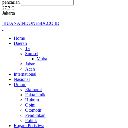
pencarian
27.3
C
Jakarta
BUANAINDONESIA.CO.ID
Home
Daerah
Tv
Sumsel
Muba
Jabar
Aceh
International
Nasional
Umum
Ekonomi
Fakta Unik
Hukum
Opini
Otomotif
Pendidikan
Politik
Ragam Peristiwa