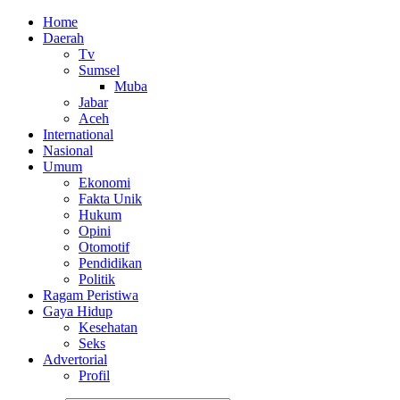
Home
Daerah
Tv
Sumsel
Muba
Jabar
Aceh
International
Nasional
Umum
Ekonomi
Fakta Unik
Hukum
Opini
Otomotif
Pendidikan
Politik
Ragam Peristiwa
Gaya Hidup
Kesehatan
Seks
Advertorial
Profil