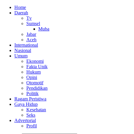
Home
Daerah
Tv
Sumsel
Muba
Jabar
Aceh
International
Nasional
Umum
Ekonomi
Fakta Unik
Hukum
Opini
Otomotif
Pendidikan
Politik
Ragam Peristiwa
Gaya Hidup
Kesehatan
Seks
Advertorial
Profil