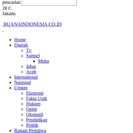
pencarian
28
C
Jakarta
BUANAINDONESIA.CO.ID
Home
Daerah
Tv
Sumsel
Muba
Jabar
Aceh
International
Nasional
Umum
Ekonomi
Fakta Unik
Hukum
Opini
Otomotif
Pendidikan
Politik
Ragam Peristiwa