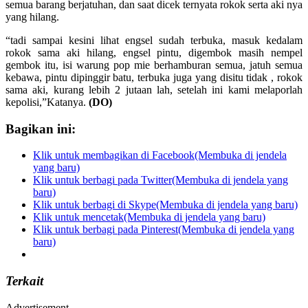
semua barang berjatuhan, dan saat dicek ternyata rokok serta aki nya
yang hilang.
“tadi sampai kesini lihat engsel sudah terbuka, masuk kedalam
rokok sama aki hilang, engsel pintu, digembok masih nempel
gembok itu, isi warung pop mie berhamburan semua, jatuh semua
kebawa, pintu dipinggir batu, terbuka juga yang disitu tidak , rokok
sama aki, kurang lebih 2 jutaan lah, setelah ini kami melaporlah
kepolisi,”Katanya.
(DO)
Bagikan ini:
Klik untuk membagikan di Facebook(Membuka di jendela
yang baru)
Klik untuk berbagi pada Twitter(Membuka di jendela yang
baru)
Klik untuk berbagi di Skype(Membuka di jendela yang baru)
Klik untuk mencetak(Membuka di jendela yang baru)
Klik untuk berbagi pada Pinterest(Membuka di jendela yang
baru)
Terkait
Advertisement