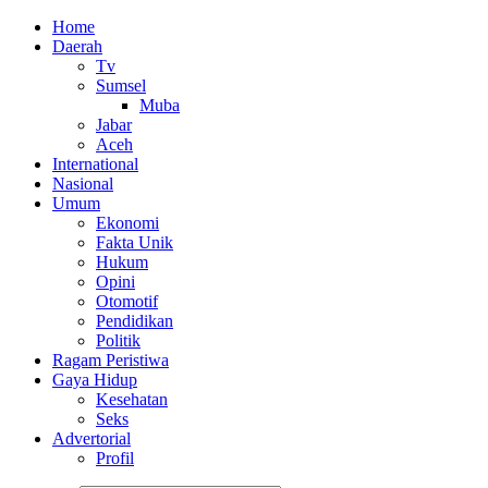
Home
Daerah
Tv
Sumsel
Muba
Jabar
Aceh
International
Nasional
Umum
Ekonomi
Fakta Unik
Hukum
Opini
Otomotif
Pendidikan
Politik
Ragam Peristiwa
Gaya Hidup
Kesehatan
Seks
Advertorial
Profil