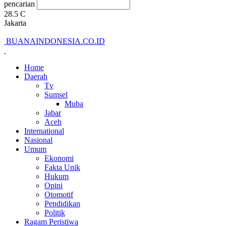
pencarian
28.5
C
Jakarta
BUANAINDONESIA.CO.ID
Home
Daerah
Tv
Sumsel
Muba
Jabar
Aceh
International
Nasional
Umum
Ekonomi
Fakta Unik
Hukum
Opini
Otomotif
Pendidikan
Politik
Ragam Peristiwa