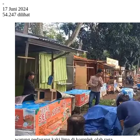
-
17 Juni 2024
54.247 dilihat
warung pedagang kaki lima di komplek olah raga