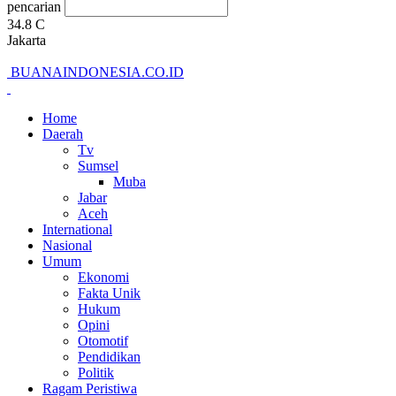
pencarian
34.8
C
Jakarta
BUANAINDONESIA.CO.ID
Home
Daerah
Tv
Sumsel
Muba
Jabar
Aceh
International
Nasional
Umum
Ekonomi
Fakta Unik
Hukum
Opini
Otomotif
Pendidikan
Politik
Ragam Peristiwa