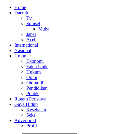
Home
Daerah
Tv
Sumsel
Muba
Jabar
Aceh
International
Nasional
Umum
Ekonomi
Fakta Unik
Hukum
Opini
Otomotif
Pendidikan
Politik
Ragam Peristiwa
Gaya Hidup
Kesehatan
Seks
Advertorial
Profil