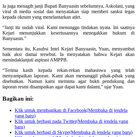
Ia juga menagih janji Bupati Banyuasin sebelumnya, Askolani, yang
viral di media sosial dan menyatakan siap memberi sanksi tegas
kepada oknum yang menelantarkan atlet.
“Janji itu sudah viral. Kami menunggu tindakan nyata. Ini saatnya
Kejari menunjukkan keseriusannya menegakkan hukum di
Banyuasin.”
Sementara itu, Kasubsi Intel Kejari Banyuasin, Yuan, menyambut
baik aksi damai tersebut. Ia menyatakan bahwa Kejari akan
menindaklanjuti aspirasi AMPPB.
“Terima kasih kepada rekan-rekan mahasiswa yang telah
menyampaikan laporan. Kami akan memanggil pihak-pihak yang
disebutkan. Namun kami meminta agar bukti pendukung dan
laporan resmi disampaikan agar dapat kami dalami,” ujar Yuan.
Bagikan ini:
Klik untuk membagikan di Facebook(Membuka di jendela
yang baru)
Klik untuk berbagi pada Twitter(Membuka di jendela yang
baru)
Klik untuk berbagi di Skype(Membuka di jendela yang baru)