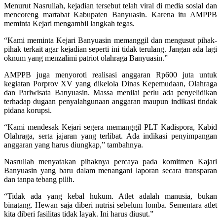
Menurut Nasrullah, kejadian tersebut telah viral di media sosial dan
mencoreng martabat Kabupaten Banyuasin. Karena itu AMPPB
meminta Kejari mengambil langkah tegas.
“Kami meminta Kejari Banyuasin memanggil dan mengusut pihak-
pihak terkait agar kejadian seperti ini tidak terulang. Jangan ada lagi
oknum yang menzalimi patriot olahraga Banyuasin.”
AMPPB juga menyoroti realisasi anggaran Rp600 juta untuk
kegiatan Porprov XV yang dikelola Dinas Kepemudaan, Olahraga
dan Pariwisata Banyuasin. Massa menilai perlu ada penyelidikan
terhadap dugaan penyalahgunaan anggaran maupun indikasi tindak
pidana korupsi.
“Kami mendesak Kejari segera memanggil PLT Kadispora, Kabid
Olahraga, serta jajaran yang terlibat. Ada indikasi penyimpangan
anggaran yang harus diungkap,” tambahnya.
Nasrullah menyatakan pihaknya percaya pada komitmen Kajari
Banyuasin yang baru dalam menangani laporan secara transparan
dan tanpa tebang pilih.
“Tidak ada yang kebal hukum. Atlet adalah manusia, bukan
binatang. Hewan saja diberi nutrisi sebelum lomba. Sementara atlet
kita diberi fasilitas tidak layak. Ini harus diusut.”