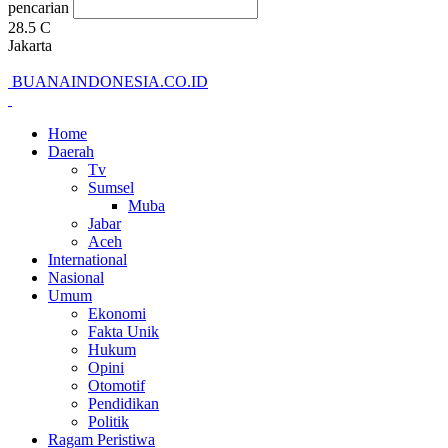
pencarian
28.5
C
Jakarta
BUANAINDONESIA.CO.ID
Home
Daerah
Tv
Sumsel
Muba
Jabar
Aceh
International
Nasional
Umum
Ekonomi
Fakta Unik
Hukum
Opini
Otomotif
Pendidikan
Politik
Ragam Peristiwa