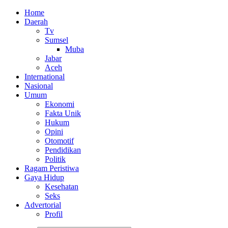
Home
Daerah
Tv
Sumsel
Muba
Jabar
Aceh
International
Nasional
Umum
Ekonomi
Fakta Unik
Hukum
Opini
Otomotif
Pendidikan
Politik
Ragam Peristiwa
Gaya Hidup
Kesehatan
Seks
Advertorial
Profil