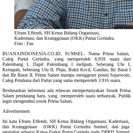
Efrans Effendi, SH Ketua Bidang Organisasi,
Kaderisasi, dan Keanggotaan (OKK) Partai Gerindra.
Foto : Fan
BUANAINDONESIA.CO.ID, SUMSEL- Nama Prima Salam,
Caleg Partai Gerindra, yang memperoleh 6.959 suara dari
Palembang I. Dapil Palembang I meliputi, Seberang Ulu I,
Kertapati, Seberang Ulu II, Plaju, Bukit Kecil, Gandus, Ilir Barat I
dan Ilir Barat II. Prima Salam mampu menggeser posisi Sujarwoto,
Caleg Petahana dari Partai yang sama memperoleh 3.916 suara.
Berdasarkan informasi ada relawan mempertanyakan Sosok Prima
Salam pendatang baru, yang memperoleh suara terbanyak. Publik
ingin mengetahui sosok Prima Salam.
Advertisement
Ini kata Efrans Effendi, SH Ketua Bidang Organisasi, Kaderisasi,
dan Keanggotaan (OKK) Partai Gerindra Sumsel, dan juga
menjabat sebagai Ketua Fraksi Partai Gerinda pada DPRD Sumsel.