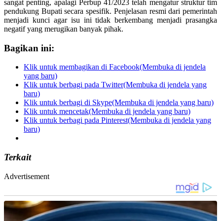
sangat penting, apalagi Perbup 41/2023 telah mengatur struktur tim
pendukung Bupati secara spesifik. Penjelasan resmi dari pemerintah
menjadi kunci agar isu ini tidak berkembang menjadi prasangka
negatif yang merugikan banyak pihak.
Bagikan ini:
Klik untuk membagikan di Facebook(Membuka di jendela
yang baru)
Klik untuk berbagi pada Twitter(Membuka di jendela yang
baru)
Klik untuk berbagi di Skype(Membuka di jendela yang baru)
Klik untuk mencetak(Membuka di jendela yang baru)
Klik untuk berbagi pada Pinterest(Membuka di jendela yang
baru)
Terkait
Advertisement