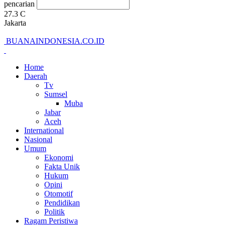
pencarian
27.3
C
Jakarta
BUANAINDONESIA.CO.ID
Home
Daerah
Tv
Sumsel
Muba
Jabar
Aceh
International
Nasional
Umum
Ekonomi
Fakta Unik
Hukum
Opini
Otomotif
Pendidikan
Politik
Ragam Peristiwa