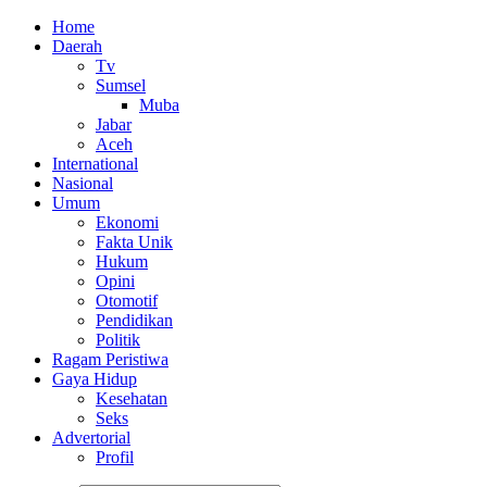
Home
Daerah
Tv
Sumsel
Muba
Jabar
Aceh
International
Nasional
Umum
Ekonomi
Fakta Unik
Hukum
Opini
Otomotif
Pendidikan
Politik
Ragam Peristiwa
Gaya Hidup
Kesehatan
Seks
Advertorial
Profil