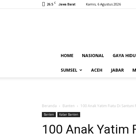
C
26.5
Kamis, 6 Agustus 2026
Jawa Barat
HOME
NASIONAL
GAYA HIDU
SUMSEL
ACEH
JABAR
M
Beranda
Banten
100 Anak Yatim Fiatu Di Santun
Banten
Kabar Banten
100 Anak Yatim F