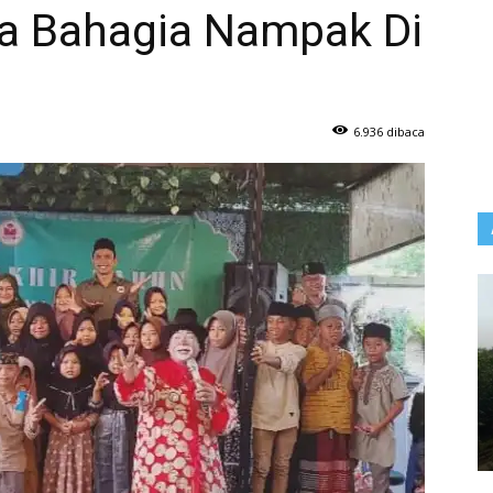
a Bahagia Nampak Di
6.936 dibaca