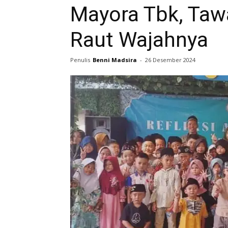
Mayora Tbk, Taw
Raut Wajahnya
Penulis
Benni Madsira
-
26 Desember 2024