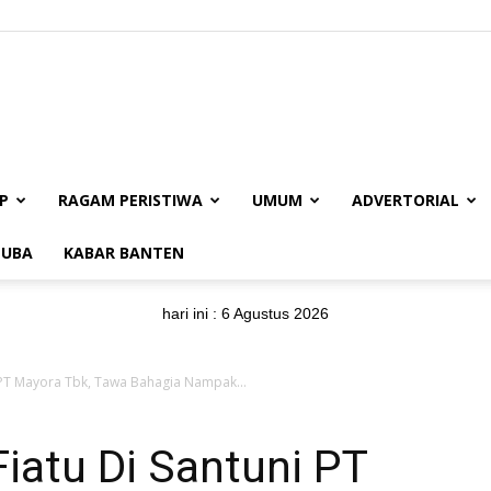
BUANAJABAR.CO.ID
P
RAGAM PERISTIWA
UMUM
ADVERTORIAL
UBA
KABAR BANTEN
hari ini :
6 Agustus 2026
i PT Mayora Tbk, Tawa Bahagia Nampak...
iatu Di Santuni PT