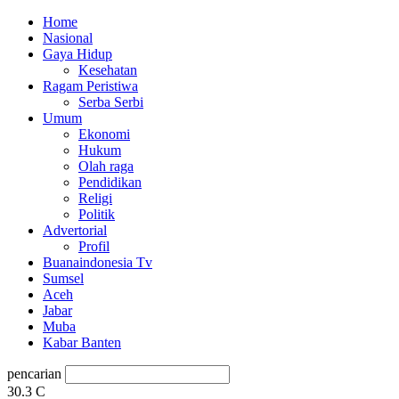
Home
Nasional
Gaya Hidup
Kesehatan
Ragam Peristiwa
Serba Serbi
Umum
Ekonomi
Hukum
Olah raga
Pendidikan
Religi
Politik
Advertorial
Profil
Buanaindonesia Tv
Sumsel
Aceh
Jabar
Muba
Kabar Banten
pencarian
30.3
C