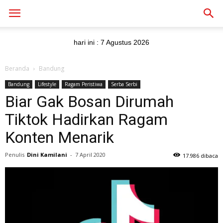
hari ini :
7 Agustus 2026
Beranda
Bandung
Bandung
Lifestyle
Ragam Peristiwa
Serba Serbi
Biar Gak Bosan Dirumah
Tiktok Hadirkan Ragam
Konten Menarik
Penulis
Dini Kamilani
-
7 April 2020
17.986 dibaca