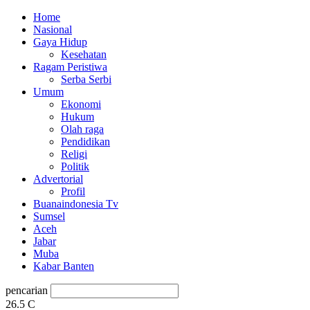
Home
Nasional
Gaya Hidup
Kesehatan
Ragam Peristiwa
Serba Serbi
Umum
Ekonomi
Hukum
Olah raga
Pendidikan
Religi
Politik
Advertorial
Profil
Buanaindonesia Tv
Sumsel
Aceh
Jabar
Muba
Kabar Banten
pencarian
26.5
C