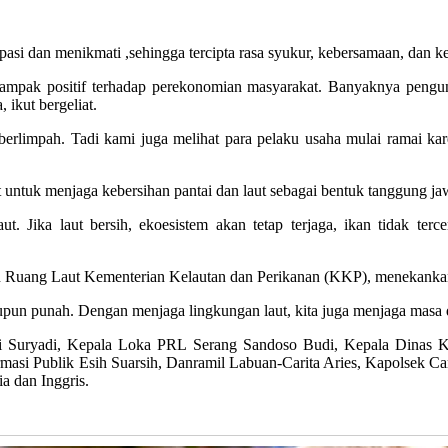
pasi dan menikmati ,sehingga tercipta rasa syukur, kebersamaan, dan ke
ampak positif terhadap perekonomian masyarakat. Banyaknya pengu
ikut bergeliat.
in berlimpah. Tadi kami juga melihat para pelaku usaha mulai ramai 
 untuk menjaga kebersihan pantai dan laut sebagai bentuk tanggung ja
Jika laut bersih, ekoesistem akan tetap terjaga, ikan tidak tercem
taan Ruang Laut Kementerian Kelautan dan Perikanan (KKP), menekankan
maupun punah. Dengan menjaga lingkungan laut, kita juga menjaga masa 
i Suryadi, Kepala Loka PRL Serang Sandoso Budi, Kepala Dinas Kes
rmasi Publik Esih Suarsih, Danramil Labuan-Carita Aries, Kapolsek Ca
a dan Inggris.