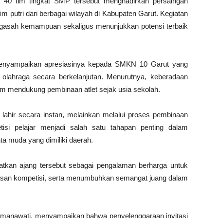
 40 tim tingkat SMP tersebut menghadirkan persaingan
 tim putri dari berbagai wilayah di Kabupaten Garut. Kegiatan
engasah kemampuan sekaligus menunjukkan potensi terbaik
menyampaikan apresiasinya kepada SMKN 10 Garut yang
 olahraga secara berkelanjutan. Menurutnya, keberadaan
lam mendukung pembinaan atlet sejak usia sekolah.
lahir secara instan, melainkan melalui proses pembinaan
isi pelajar menjadi salah satu tahapan penting dalam
 muda yang dimiliki daerah.
atkan ajang tersebut sebagai pengalaman berharga untuk
an kompetisi, serta menumbuhkan semangat juang dalam
esmanawati, menyampaikan bahwa penyelenggaraan invitasi