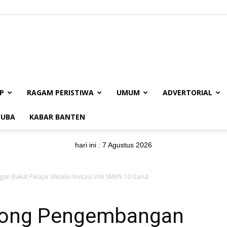
BUANAJABAR.CO.ID
P
RAGAM PERISTIWA
UMUM
ADVERTORIAL
UBA
KABAR BANTEN
hari ini :
7 Agustus 2026
 Bakat Pelajar Melalui Invitasi Voli SMKN 10 Garut
orong Pengembangan