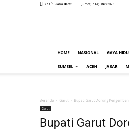
C
27.1
Jumat, 7 Agustus 2026
Jawa Barat
HOME
NASIONAL
GAYA HIDU
SUMSEL
ACEH
JABAR
M
Beranda
Garut
Bupati Garut Dorong Pengembangan
Garut
Bupati Garut D