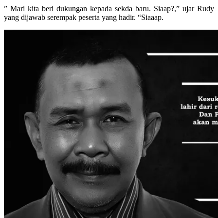
” Mari kita beri dukungan kepada sekda baru. Siaap?,” ujar Rudy
yang dijawab serempak peserta yang hadir. “Siaaap.