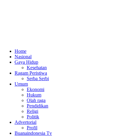
Home
Nasional
Gaya Hidup
Kesehatan
Ragam Peristiwa
Serba Serbi
Umum
Ekonomi
Hukum
Olah raga
Pendidikan
Religi
Politik
Advertorial
Profil
Buanaindonesia Tv