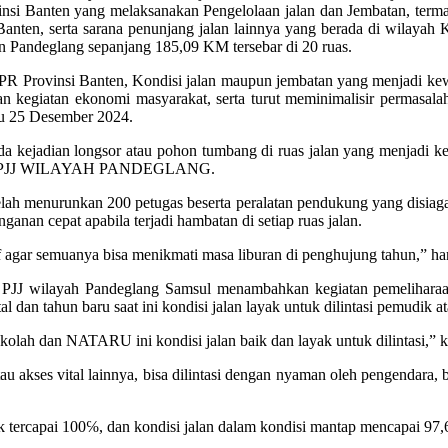
insi Banten yang melaksanakan Pengelolaan jalan dan Jembatan, te
anten, serta sarana penunjang jalan lainnya yang berada di wilayah
n Pandeglang sepanjang 185,09 KM tersebar di 20 ruas.
 Provinsi Banten, Kondisi jalan maupun jembatan yang menjadi kewen
kegiatan ekonomi masyarakat, serta turut meminimalisir permasalahan
bu 25 Desember 2024.
a kejadian longsor atau pohon tumbang di ruas jalan yang menjadi kew
 UPTD PJJ WILAYAH PANDEGLANG.
telah menurunkan 200 petugas beserta peralatan pendukung yang disiaga
ganan cepat apabila terjadi hambatan di setiap ruas jalan.
f agar semuanya bisa menikmati masa liburan di penghujung tahun,” ha
JJ wilayah Pandeglang Samsul menambahkan kegiatan pemeliharaan r
an tahun baru saat ini kondisi jalan layak untuk dilintasi pemudik a
kolah dan NATARU ini kondisi jalan baik dan layak untuk dilintasi,” k
atau akses vital lainnya, bisa dilintasi dengan nyaman oleh pengendara
 tercapai 100℅, dan kondisi jalan dalam kondisi mantap mencapai 97,6