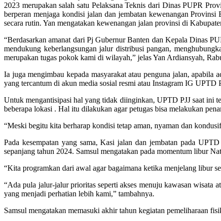
2023 merupakan salah satu Pelaksana Teknis dari Dinas PUPR Prov
berperan menjaga kondisi jalan dan jembatan kewenangan Provinsi B
secara rutin. Yan mengatakan kewenangan jalan provinsi di Kabupate
“Berdasarkan amanat dari Pj Gubernur Banten dan Kepala Dinas PUPR
mendukung keberlangsungan jalur distribusi pangan, menghubungkan 
merupakan tugas pokok kami di wilayah,” jelas Yan Ardiansyah, Ra
Ia juga mengimbau kepada masyarakat atau penguna jalan, apabila ad
yang tercantum di akun media sosial resmi atau Instagram IG
Untuk mengantisipasi hal yang tidak diinginkan, UPTD PJJ saat ini 
beberapa lokasi . Hal itu dilakukan agar petugas bisa melakukan penan
“Meski begitu kita berharap kondisi tetap aman, nyaman dan kondusi
Pada kesempatan yang sama, Kasi jalan dan jembatan pada UPTD P
sepanjang tahun 2024. Samsul mengatakan pada momentum libur Natal d
“Kita programkan dari awal agar bagaimana ketika menjelang libur se
“Ada pula jalur-jalur prioritas seperti akses menuju kawasan wisata 
yang menjadi perhatian lebih kami,” tambahnya.
Samsul mengatakan memasuki akhir tahun kegiatan pemeliharaan fisik