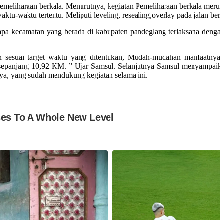
an pemeliharaan berkala. Menurutnya, kegiatan Pemeliharaan berkala me
tu-waktu tertentu. Meliputi leveling, resealing,overlay pada jalan ber
rapa kecamatan yang berada di kabupaten pandeglang terlaksana dengan
an sesuai target waktu yang ditentukan, Mudah-mudahan manfaatny
 sepanjang 10,92 KM. ” Ujar Samsul. Selanjutnya Samsul menyampaik
ya, yang sudah mendukung kegiatan selama ini.