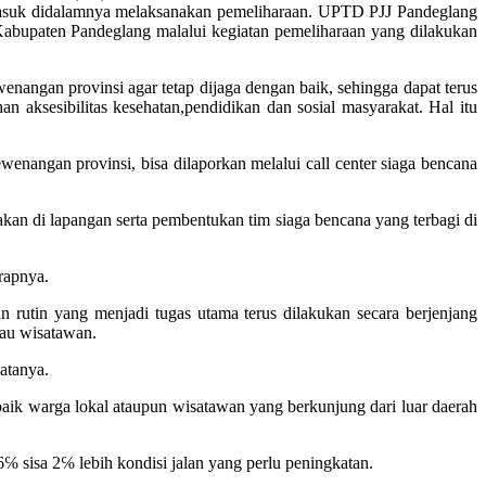
rmasuk didalamnya melaksanakan pemeliharaan. UPTD PJJ Pandeglang
 Kabupaten Pandeglang malalui kegiatan pemeliharaan yang dilakukan
angan provinsi agar tetap dijaga dengan baik, sehingga dapat terus
 aksesibilitas kesehatan,pendidikan dan sosial masyarakat. Hal itu
enangan provinsi, bisa dilaporkan melalui call center siaga bencana
kan di lapangan serta pembentukan tim siaga bencana yang terbagi di
rapnya.
utin yang menjadi tugas utama terus dilakukan secara berjenjang
tau wisatawan.
atanya.
, baik warga lokal ataupun wisatawan yang berkunjung dari luar daerah
℅ sisa 2℅ lebih kondisi jalan yang perlu peningkatan.