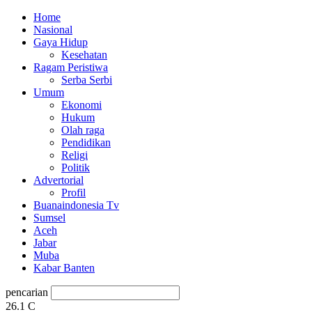
Home
Nasional
Gaya Hidup
Kesehatan
Ragam Peristiwa
Serba Serbi
Umum
Ekonomi
Hukum
Olah raga
Pendidikan
Religi
Politik
Advertorial
Profil
Buanaindonesia Tv
Sumsel
Aceh
Jabar
Muba
Kabar Banten
pencarian
26.1
C