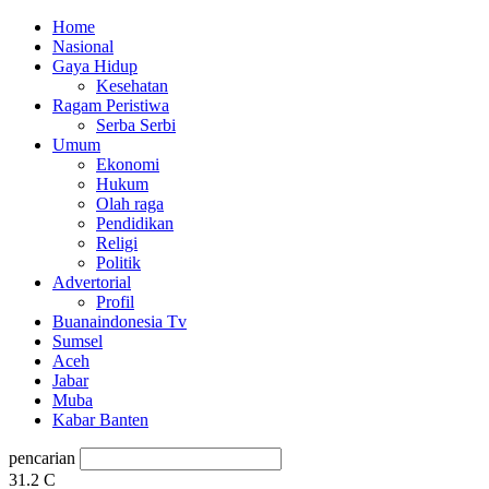
Home
Nasional
Gaya Hidup
Kesehatan
Ragam Peristiwa
Serba Serbi
Umum
Ekonomi
Hukum
Olah raga
Pendidikan
Religi
Politik
Advertorial
Profil
Buanaindonesia Tv
Sumsel
Aceh
Jabar
Muba
Kabar Banten
pencarian
31.2
C