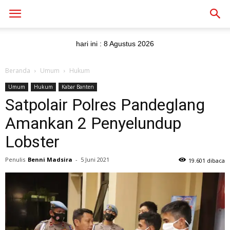
hari ini :
8 Agustus 2026
Beranda
Umum
Hukum
Umum
Hukum
Kabar Banten
Satpolair Polres Pandeglang
Amankan 2 Penyelundup
Lobster
Penulis
Benni Madsira
-
5 Juni 2021
19.601 dibaca