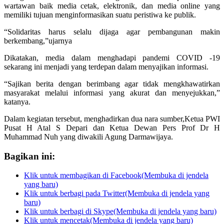
wartawan baik media cetak, elektronik, dan media online yang
memiliki tujuan menginformasikan suatu peristiwa ke publik.
“Solidaritas harus selalu dijaga agar pembangunan makin
berkembang,”ujarnya
Dikatakan, media dalam menghadapi pandemi COVID -19
sekarang ini menjadi yang terdepan dalam menyajikan informasi.
“Sajikan berita dengan berimbang agar tidak mengkhawatirkan
masyarakat melalui informasi yang akurat dan menyejukkan,”
katanya.
Dalam kegiatan tersebut, menghadirkan dua nara sumber,Ketua PWI
Pusat H Atal S Depari dan Ketua Dewan Pers Prof Dr H
Muhammad Nuh yang diwakili Agung Darmawijaya.
Bagikan ini:
Klik untuk membagikan di Facebook(Membuka di jendela
yang baru)
Klik untuk berbagi pada Twitter(Membuka di jendela yang
baru)
Klik untuk berbagi di Skype(Membuka di jendela yang baru)
Klik untuk mencetak(Membuka di jendela yang baru)