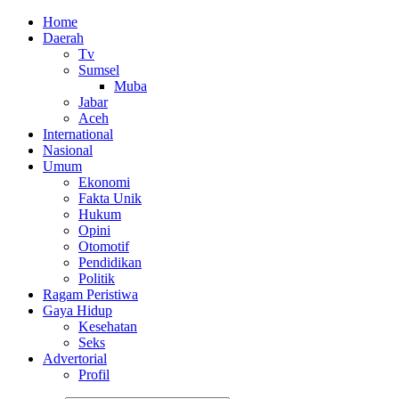
Home
Daerah
Tv
Sumsel
Muba
Jabar
Aceh
International
Nasional
Umum
Ekonomi
Fakta Unik
Hukum
Opini
Otomotif
Pendidikan
Politik
Ragam Peristiwa
Gaya Hidup
Kesehatan
Seks
Advertorial
Profil