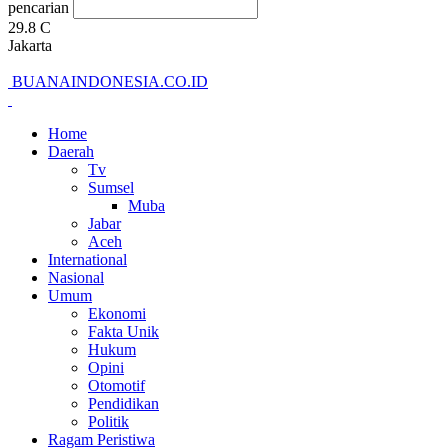
pencarian
29.8
C
Jakarta
BUANAINDONESIA.CO.ID
Home
Daerah
Tv
Sumsel
Muba
Jabar
Aceh
International
Nasional
Umum
Ekonomi
Fakta Unik
Hukum
Opini
Otomotif
Pendidikan
Politik
Ragam Peristiwa