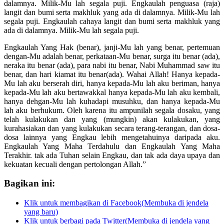
dalamnya. Milik-Mu lah segala puji. Engkaulah penguasa (raja)
langit dan bumi serta makhluk yang ada di dalamnya. Milik-Mu lah
segala puji. Engkaulah cahaya langit dan bumi serta makhluk yang
ada di dalamnya. Milik-Mu lah segala puji.
Engkaulah Yang Hak (benar), janji-Mu lah yang benar, pertemuan
dengan-Mu adalah benar, perkataan-Mu benar, surga itu benar (ada),
neraka itu benar (ada), para nabi itu benar, Nabi Muhammad saw itu
benar, dan hari kiamat itu benar(ada). Wahai Allah! Hanya kepada-
Mu lah aku berserah diri, hanya kepada-Mu lah aku beriman, hanya
kepada-Mu lah aku bertawakkal hanya kepada-Mu lah aku kembali,
hanya dehgan-Mu lah kuhadapi musuhku, dan hanya kepada-Mu
lah aku berhukum. Oleh karena itu ampunilah segala dosaku, yang
telah kulakukan dan yang (mungkin) akan kulakukan, yang
kurahasiakan dan yang kulakukan secara terang-terangan, dan dosa-
dosa lainnya yang Engkau lebih mengetahuinya daripada aku.
Engkaulah Yang Maha Terdahulu dan Engkaulah Yang Maha
Terakhir. tak ada Tuhan selain Engkau, dan tak ada daya upaya dan
kekuatan kecuali dengan pertolongan Allah.”
Bagikan ini:
Klik untuk membagikan di Facebook(Membuka di jendela
yang baru)
Klik untuk berbagi pada Twitter(Membuka di jendela yang