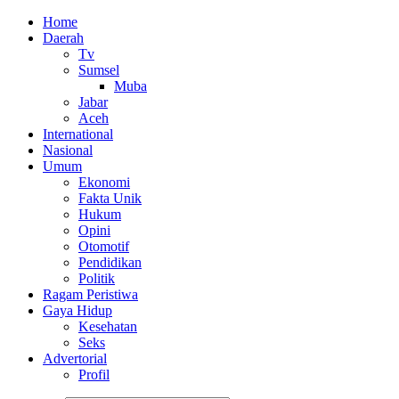
Home
Daerah
Tv
Sumsel
Muba
Jabar
Aceh
International
Nasional
Umum
Ekonomi
Fakta Unik
Hukum
Opini
Otomotif
Pendidikan
Politik
Ragam Peristiwa
Gaya Hidup
Kesehatan
Seks
Advertorial
Profil