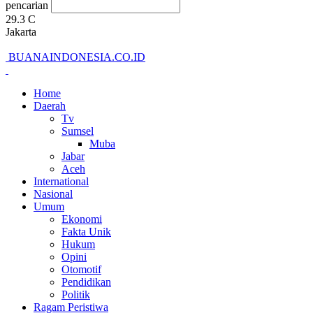
pencarian
29.3
C
Jakarta
BUANAINDONESIA.CO.ID
Home
Daerah
Tv
Sumsel
Muba
Jabar
Aceh
International
Nasional
Umum
Ekonomi
Fakta Unik
Hukum
Opini
Otomotif
Pendidikan
Politik
Ragam Peristiwa