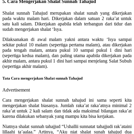
5. Cara Mengerjakan Shalat Sunnah Tahajud
Shalat sunnah Tahajud merupakan shalat sunah yang dikerjakan
pada waktu malam hari. Dikerjakan dalam satuan 2 raka’at untuk
satu kali salam. Dikerjakan apabila telah terbangun dari tidur dan
sudah mengerjakan shalat ‘Isya.
Dilaksanakan di awal malam yakni antara waktu ‘Isya sampai
sekitar pukul 10 malam (sepertiga pertama malam), atau dikerjakan
pada tengah malam, antara pukul 10 sampai pukul 1 dini hari
(sepertiga kedua malam), dan paling utama apabila dikerjakan pada
akhir malam, antara pukul 1 dini hari sampai menjelang Salat Subuh
(sepertiga akhir malam).
Tata Cara mengerjakan Shalat sunnah Tahajud
Advertisement
Cara mengerjakan shalat sunnah tahajud ini sama seperti kita
mengerjakan shalat biasanya. Jumlah raka’at raka’atnya minimal 2
raka’at untuk 2 kali salam dan tidak ada maksimal bilangan raka’at
karena dilakukan sebanyak yang mampu kita bisa kerjakan.
Niatnya shalat sunnah tahajjud “Ushallii sunnatat tahajjudi rak’ataini
lillaahi ta’aalaa.” Artinya, “Aku niat shalat sunah tahajud dua