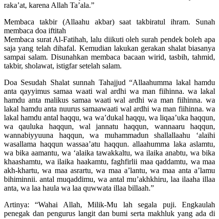
raka’at, karena Allah Ta’ala.”
Membaca takbir (Allaahu akbar) saat takbiratul ihram. Sunah
membaca doa iftitah
Membaca surat Al-Fatihah, lalu diikuti oleh surah pendek boleh apa
saja yang telah dihafal. Kemudian lakukan gerakan shalat biasanya
sampai salam. Disunahkan membaca bacaan wirid, tasbih, tahmid,
takbir, sholawat, istigfar setelah salam.
Doa Sesudah Shalat sunnah Tahajjud “Allaahumma lakal hamdu
anta qayyimus samaa waati wal ardhi wa man fiihinna. wa lakal
hamdu anta malikus samaa waati wal ardhi wa man fiihinna. wa
lakal hamdu anta nuurus samaawaati wal ardhi wa man fiihinna. wa
lakal hamdu antal haqqu, wa wa’dukal haqqu, wa liqaa’uka haqqun,
wa qauluka haqqun, wal jannatu haqqun, wannaaru haqqun,
wannabiyyuuna haqqun, wa muhammadun shallallaahu ‘alaihi
wasallama haqqun wassaa’atu haqqun. allaahumma laka aslamtu,
wa bika aamantu, wa ‘alaika tawakkaltu, wa ilaika anabtu, wa bika
khaashamtu, wa ilaika haakamtu, faghfirlii maa qaddamtu, wa maa
akh-khartu, wa maa asrartu, wa maa a’lantu, wa maa anta a’lamu
bihiminnii. antal muqaddimu, wa antal mu’akhkhiru, laa ilaaha illaa
anta, wa laa haula wa laa quwwata illaa billaah.”
Artinya: “Wahai Allah, Milik-Mu lah segala puji. Engkaulah
penegak dan pengurus langit dan bumi serta makhluk yang ada di