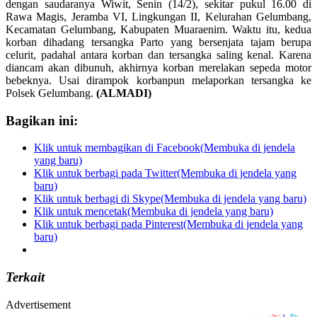
dengan saudaranya Wiwit, Senin (14/2), sekitar pukul 16.00 di
Rawa Magis, Jeramba VI, Lingkungan II, Kelurahan Gelumbang,
Kecamatan Gelumbang, Kabupaten Muaraenim. Waktu itu, kedua
korban dihadang tersangka Parto yang bersenjata tajam berupa
celurit, padahal antara korban dan tersangka saling kenal. Karena
diancam akan dibunuh, akhirnya korban merelakan sepeda motor
bebeknya. Usai dirampok korbanpun melaporkan tersangka ke
Polsek Gelumbang.
(ALMADI)
Bagikan ini:
Klik untuk membagikan di Facebook(Membuka di jendela
yang baru)
Klik untuk berbagi pada Twitter(Membuka di jendela yang
baru)
Klik untuk berbagi di Skype(Membuka di jendela yang baru)
Klik untuk mencetak(Membuka di jendela yang baru)
Klik untuk berbagi pada Pinterest(Membuka di jendela yang
baru)
Terkait
Advertisement