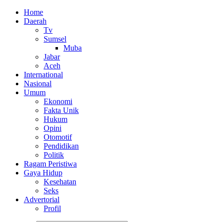
Home
Daerah
Tv
Sumsel
Muba
Jabar
Aceh
International
Nasional
Umum
Ekonomi
Fakta Unik
Hukum
Opini
Otomotif
Pendidikan
Politik
Ragam Peristiwa
Gaya Hidup
Kesehatan
Seks
Advertorial
Profil