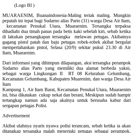
(Logo BI )
MUARAENIM, Buanaindonesia-Maling teriak maling. Mungkin
pepatah ini tepat bagi Sudarno alias Parto (31) warga Desa Air Itam,
kecamatan Penukal Utara, Muaraenim. Tersangka terpaksa
dihadiahi dua timah panas pada betis kaki sebelah kiri, sebab ketika
di lakukan penangkapan tersangka melawan petugas. Akibatnya
gagang pistol patah dan baju petugas robek-robek akibat bergulat
mempertahankan pistol, Selasa (20/9) sekitar pukul 23.30 di Air
Itam, Muaraenim.
Dari informasi yang dihimpun dilapangan, aksi tersangka perampok
Sudarno alias Parto yang memiliki dua alamat berbeda yakni,
sebagai warga Lingkungan II RT 08 Kelurahan Gelumbang,
Kecamatan Gelumbang, Kabupaten Muarenim, dan warga Desa Air
Itam
Kampung 1, Air Itam Barat, Kecamatan Penukal Utara, Muaraenim
ini, bisa dikatakan cukup nekat dan berani, Meskipun sudah hampir
tertangkap namun ada saja akalnya untuk berusaha kabur dari
sergapan petugas Polisi.
Advertisement
Akibat ulahnya nyaris nyawa polisi terancam, sebab ketika ia akan
ditangkap tersangka malah meneriaki petugas sebagai perampok.