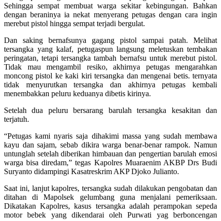
Sehingga sempat membuat warga sekitar kebingungan. Bahkan
dengan beraninya ia nekat menyerang petugas dengan cara ingin
merebut pistol hingga sempat terjadi bergulat.
Dan saking bernafsunya gagang pistol sampai patah. Melihat
tersangka yang kalaf, petugaspun langsung meletuskan tembakan
peringatan, tetapi tersangka tambah bernafsu untuk merebut pistol.
Tidak mau mengambil resiko, akhirnya petugas mengarahkan
moncong pistol ke kaki kiri tersangka dan mengenai betis. ternyata
tidak menyurutkan tersangka dan akhirnya petugas kembali
menembakkan peluru keduanya dibetis kirinya.
Setelah dua peluru bersarang barulah tersangka kesakitan dan
terjatuh.
“Petugas kami nyaris saja dihakimi massa yang sudah membawa
kayu dan sajam, sebab dikira warga benar-benar rampok. Namun
untunglah setelah diberikan himbauan dan pengertian barulah emosi
warga bisa diredam,” tegas Kapolres Muaraenim AKBP Drs Budi
Suryanto didampingi Kasatreskrim AKP Djoko Julianto.
Saat ini, lanjut kapolres, tersangka sudah dilakukan pengobatan dan
ditahan di Mapolsek gelumbang guna menjalani pemeriksaan.
Dikatakan Kapolres, kasus tersangka adalah perampokan sepeda
motor bebek yang dikendarai oleh Purwati yag berboncengan