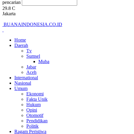
pencarian
29.8
C
Jakarta
BUANAINDONESIA.CO.ID
Home
Daerah
Tv
Sumsel
Muba
Jabar
Aceh
International
Nasional
Umum
Ekonomi
Fakta Unik
Hukum
Opini
Otomotif
Pendidikan
Politik
Ragam Peristiwa