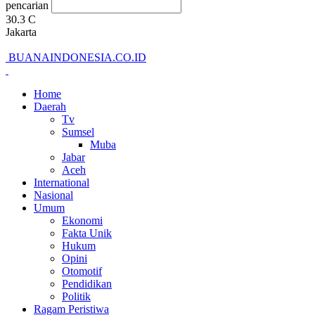
pencarian
30.3
C
Jakarta
BUANAINDONESIA.CO.ID
Home
Daerah
Tv
Sumsel
Muba
Jabar
Aceh
International
Nasional
Umum
Ekonomi
Fakta Unik
Hukum
Opini
Otomotif
Pendidikan
Politik
Ragam Peristiwa