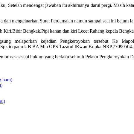
u, Setelah mendengar jawaban itu akhirnanya darul pergi. Masih kata 
 dan mengeluarkan Surat Perdamaian namun sampai saat ini belum Ia 
 Kiri,Bibir Bengkak,Pipi kanan dan kiri Lecet Rahang,kepala Bengkak
langsung melaporkan kejadian Pengkeroyokan tersebut Ke M
Spk terpadu UB BA Min OPS Tazarul IRwan Bripka NRP.77090504.
roses sesuai hukum yang berlaku seluruh Pelaku Pengkeroyokan Daru
 baru)
u)
ru)