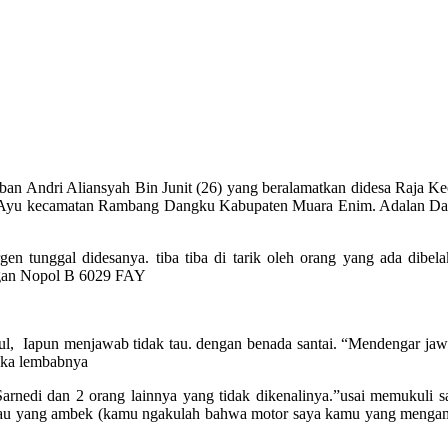
 Andri Aliansyah Bin Junit (26) yang beralamatkan didesa Raja Ke
 Ayu kecamatan Rambang Dangku Kabupaten Muara Enim. Adalan Darul 
gen tunggal didesanya. tiba tiba di tarik oleh orang yang ada dibe
ngan Nopol B 6029 FAY
l, Iapun menjawab tidak tau. dengan benada santai. “Mendengar jaw
luka lembabnya
rnedi dan 2 orang lainnya yang tidak dikenalinya.”usai memukuli s
kau yang ambek (kamu ngakulah bahwa motor saya kamu yang mengambi