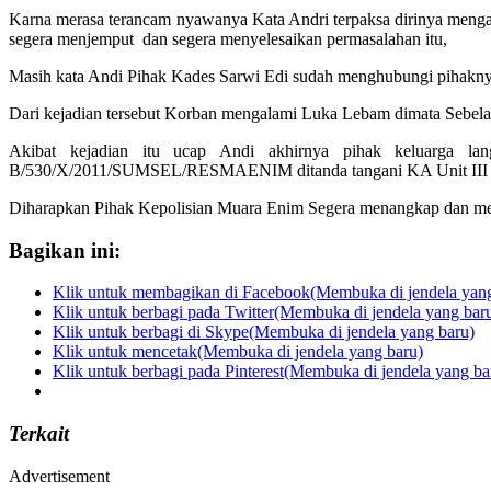
Karna merasa terancam nyawanya Kata Andri terpaksa dirinya mengak
segera menjemput dan segera menyelesaikan permasalahan itu,
Masih kata Andi Pihak Kades Sarwi Edi sudah menghubungi pihaknya
Dari kejadian tersebut Korban mengalami Luka Lebam dimata Sebelah
Akibat kejadian itu ucap Andi akhirnya pihak keluarga 
B/530/X/2011/SUMSEL/RESMAENIM ditanda tangani KA Unit III 
Diharapkan Pihak Kepolisian Muara Enim Segera menangkap dan memp
Bagikan ini:
Klik untuk membagikan di Facebook(Membuka di jendela yang
Klik untuk berbagi pada Twitter(Membuka di jendela yang bar
Klik untuk berbagi di Skype(Membuka di jendela yang baru)
Klik untuk mencetak(Membuka di jendela yang baru)
Klik untuk berbagi pada Pinterest(Membuka di jendela yang ba
Terkait
Advertisement