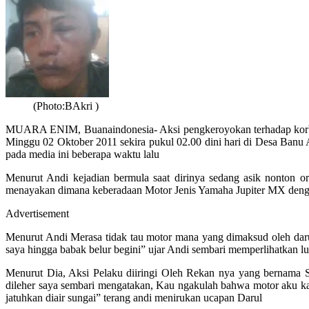
(Photo:BAkri )
MUARA ENIM, Buanaindonesia- Aksi pengkeroyokan terhadap korban
Minggu 02 Oktober 2011 sekira pukul 02.00 dini hari di Desa Banu
pada media ini beberapa waktu lalu
Menurut Andi kejadian bermula saat dirinya sedang asik nonton or
menayakan dimana keberadaan Motor Jenis Yamaha Jupiter MX de
Advertisement
Menurut Andi Merasa tidak tau motor mana yang dimaksud oleh daru
saya hingga babak belur begini” ujar Andi sembari memperlihatkan 
Menurut Dia, Aksi Pelaku diiringi Oleh Rekan nya yang bernama Sa
dileher saya sembari mengatakan, Kau ngakulah bahwa motor aku 
jatuhkan diair sungai” terang andi menirukan ucapan Darul