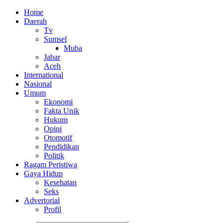
Home
Daerah
Tv
Sumsel
Muba
Jabar
Aceh
International
Nasional
Umum
Ekonomi
Fakta Unik
Hukum
Opini
Otomotif
Pendidikan
Politik
Ragam Peristiwa
Gaya Hidup
Kesehatan
Seks
Advertorial
Profil