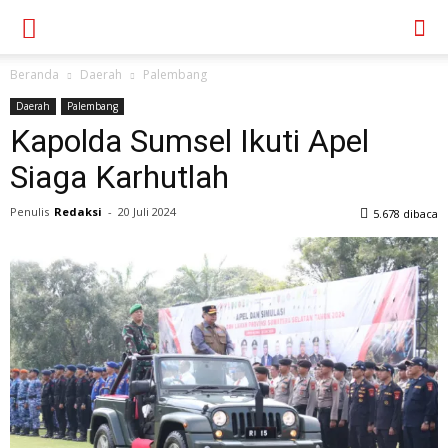
Beranda
Daerah
Palembang
Daerah
Palembang
Kapolda Sumsel Ikuti Apel
Siaga Karhutlah
Penulis
Redaksi
-
20 Juli 2024
5.678 dibaca